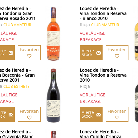
ez de Heredia -
Lopez de Heredia -
a Tondonia Gran
Vina Tondonia Reserva
erva Rosado 2011
- Blanco 2010
ja
Rioja
CLUB AMATEUR
CLUB AMATEUR
LÄUFIGE
VORLÄUFIGE
EAKAGE
BREAKAGE
Favoriten
Favoriten
rte
Alerte
ock
Stock
ez de Heredia -
Lopez de Heredia -
a Bosconia - Gran
Vina Tondonia Reserva
erva 2001
2010
ja
Rioja
CLUB ESTHETE
LÄUFIGE
VORLÄUFIGE
EAKAGE
BREAKAGE
Favoriten
Favoriten
rte
Alerte
ock
Stock
ez de Heredia -
Lopez de Heredia -
a Gravonia Blanc
Vina Cubillo Crianza