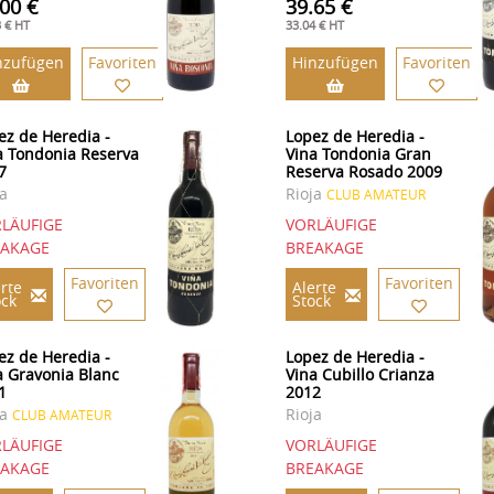
.00 €
39.65 €
3 € HT
33.04 € HT
nzufügen
Favoriten
Hinzufügen
Favoriten
ez de Heredia -
Lopez de Heredia -
a Tondonia Reserva
Vina Tondonia Gran
7
Reserva Rosado 2009
ja
Rioja
CLUB AMATEUR
LÄUFIGE
VORLÄUFIGE
EAKAGE
BREAKAGE
Favoriten
Favoriten
rte
Alerte
ock
Stock
ez de Heredia -
Lopez de Heredia -
a Gravonia Blanc
Vina Cubillo Crianza
1
2012
ja
Rioja
CLUB AMATEUR
LÄUFIGE
VORLÄUFIGE
EAKAGE
BREAKAGE