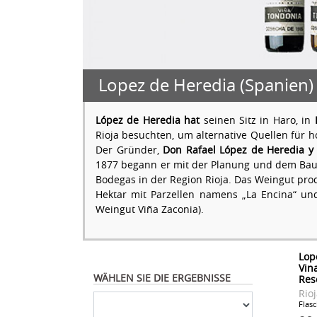
Lopez de Heredia (Spanien)
López de Heredia hat
seinen Sitz in Haro, in
Rioja besuchten, um alternative Quellen für 
Der Gründer,
Don Rafael López de Heredia y
1877 begann er mit der Planung und dem Bau d
Bodegas in der Region Rioja. Das Weingut pr
Hektar mit Parzellen namens „La Encina“ un
Weingut Viña Zaconia).
Lop
Vin
WÄHLEN SIE DIE ERGEBNISSE
Res
Rio
Flasc