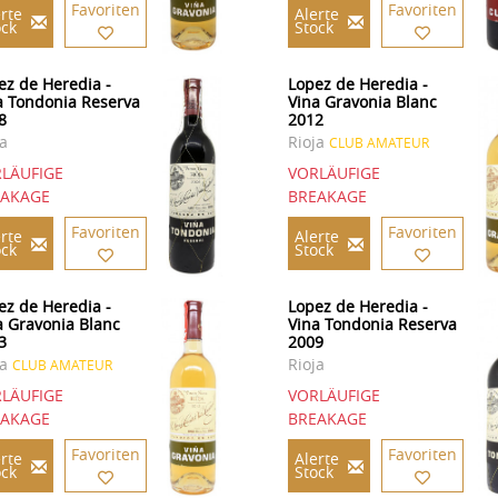
Favoriten
Favoriten
rte
Alerte
ock
Stock
ez de Heredia -
Lopez de Heredia -
a Tondonia Reserva
Vina Gravonia Blanc
8
2012
ja
Rioja
CLUB AMATEUR
LÄUFIGE
VORLÄUFIGE
EAKAGE
BREAKAGE
Favoriten
Favoriten
rte
Alerte
ock
Stock
ez de Heredia -
Lopez de Heredia -
a Gravonia Blanc
Vina Tondonia Reserva
3
2009
ja
Rioja
CLUB AMATEUR
LÄUFIGE
VORLÄUFIGE
EAKAGE
BREAKAGE
Favoriten
Favoriten
rte
Alerte
ock
Stock