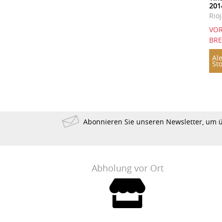
201
1928
1925
1924
Rio
1923
1921
1920
VOR
1918
1904
1898
BR
1893
1890
1835
Ale
St
1822
Abonnieren Sie unseren Newsletter, um 
Abholung vor Ort