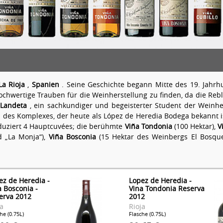
La Rioja
,
Spanien
. Seine Geschichte begann Mitte des 19. Jahrhu
hochwertige Trauben für die Weinherstellung zu finden, da die Reb
 Landeta
, ein sachkundiger und begeisterter Student der Weinher
es Komplexes, der heute als López de Heredia Bodega bekannt ist,
oduziert 4 Hauptcuvées; die berühmte
Viña Tondonia
(100 Hektar),
V
d „La Monja“),
Viña Bosconia
(15 Hektar des Weinbergs El Bosq
ez de Heredia -
Lopez de Heredia -
a Bosconia -
Vina Tondonia Reserva
erva 2012
2012
ja
Rioja
he (0.75L)
Flasche (0.75L)