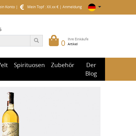
in Konto
|
Mein Topf : XX.xx €
|
Anmeldung
5
Ihre Einkäufe
0
Artikel
elt
Spirituosen
Zubehör
Der
Blog