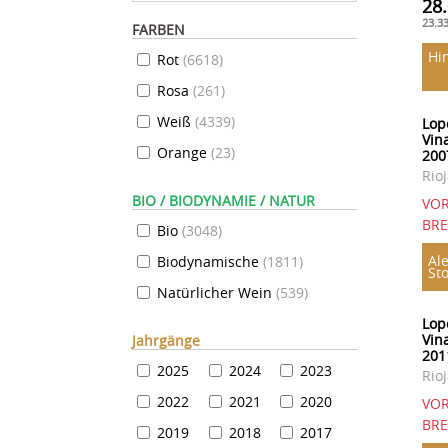
28
23.3
FARBEN
Hi
Rot
(
6618
)
Rosa
(
261
)
Weiß
(
4339
)
Lop
Vin
Orange
(
23
)
200
Rio
BIO / BIODYNAMIE / NATUR
VOR
BR
Bio
(
3048
)
Ale
Biodynamische
(
1811
)
St
Natürlicher Wein
(
539
)
Lop
Vin
Jahrgänge
201
2025
2024
2023
Rio
2022
2021
2020
VOR
BR
2019
2018
2017