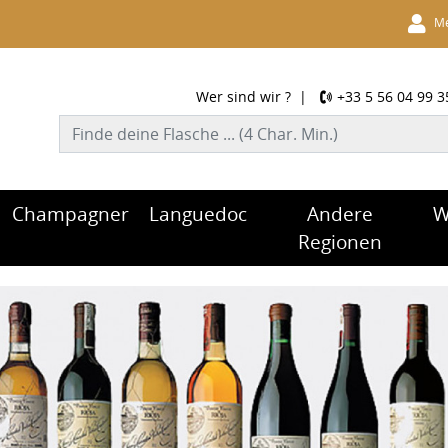
Me
Wer sind wir ?
|
+33 5 56 04 99 3
Champagner
Languedoc
Andere
W
Regionen