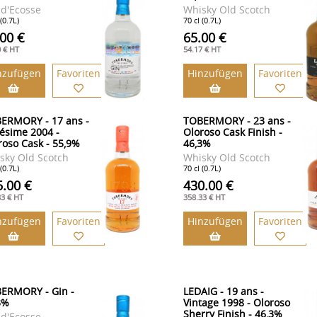
 d'Ecosse
Whisky Old Scotch
 (0.7L)
70 cl (0.7L)
.00 €
65.00 €
0 € HT
54.17 € HT
nzufügen
Favoriten
Hinzufügen
Favoriten
ERMORY - 17 ans -
TOBERMORY - 23 ans -
lésime 2004 -
Oloroso Cask Finish -
roso Cask - 55,9%
46,3%
sky Old Scotch
Whisky Old Scotch
 (0.7L)
70 cl (0.7L)
5.00 €
430.00 €
83 € HT
358.33 € HT
nzufügen
Favoriten
Hinzufügen
Favoriten
ERMORY - Gin -
LEDAIG - 19 ans -
3%
Vintage 1998 - Oloroso
Sherry Finish - 46,3%
 d'Ecosse