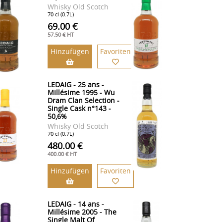
Whisky Old Scotch
70 cl (0.7L)
69.00 €
57.50 € HT
Hinzufügen
Favoriten
LEDAIG - 25 ans -
Millésime 1995 - Wu
Dram Clan Selection -
Single Cask n°143 -
50,6%
Whisky Old Scotch
70 cl (0.7L)
480.00 €
400.00 € HT
Hinzufügen
Favoriten
LEDAIG - 14 ans -
Millésime 2005 - The
Single Malt Of