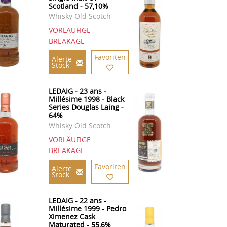
Scotland - 57,10%
Whisky Old Scotch
VORLÄUFIGE
BREAKAGE
Favoriten
Alerte
Stock
LEDAIG - 23 ans -
Millésime 1998 - Black
Series Douglas Laing -
64%
Whisky Old Scotch
VORLÄUFIGE
BREAKAGE
Favoriten
Alerte
Stock
LEDAIG - 22 ans -
Millésime 1999 - Pedro
Ximenez Cask
Maturated - 55,6%