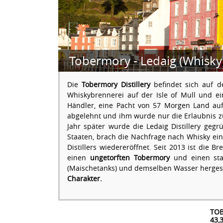
Tobermory - Ledaig (Whisky
Die
Tobermory Distillery
befindet sich auf 
Whiskybrennerei auf der Isle of Mull und e
Händler, eine Pacht von 57 Morgen Land au
abgelehnt und ihm wurde nur die Erlaubnis zum
Jahr später wurde die Ledaig Distillery gegr
Staaten, brach die Nachfrage nach Whisky ein
Distillers wiedereröffnet. Seit 2013 ist die B
einen
ungetorften Tobermory
und einen sta
(Maischetanks) und demselben Wasser hergest
Charakter.
TOB
43,