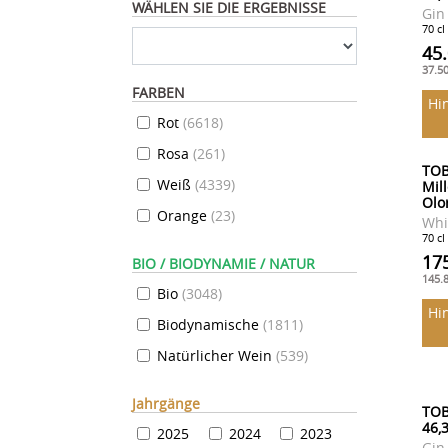
WÄHLEN SIE DIE ERGEBNISSE
Gin
70 cl
45
37.5
FARBEN
Hi
Rot
(
6618
)
Rosa
(
261
)
TOB
Weiß
(
4339
)
Mil
Olo
Orange
(
23
)
Whi
70 cl
17
BIO / BIODYNAMIE / NATUR
145.
Bio
(
3048
)
Hi
Biodynamische
(
1811
)
Natürlicher Wein
(
539
)
Jahrgänge
TOB
46,
2025
2024
2023
Gin