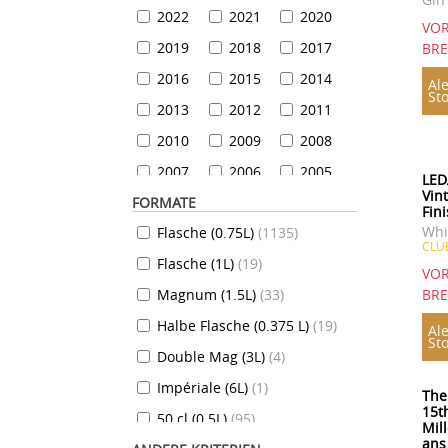
2022
2021
2020
VOR
2019
2018
2017
BR
2016
2015
2014
Ale
St
2013
2012
2011
2010
2009
2008
2007
2006
2005
LED
Vin
FORMATE
2004
2003
2002
Fin
Whi
Flasche (0.75L)
(
1135
)
2001
2000
1999
CLU
Flasche (1L)
(
19
)
1999
1998
1997
VOR
Magnum (1.5L)
(
33
)
BR
1996
1995
1994
Halbe Flasche (0.375 L)
(
19
)
1993
1992
1991
Ale
St
Double Mag (3L)
(
4
)
1990
1989
1988
Impériale (6L)
(
1
)
1987
1986
1985
The
15t
50 cl (0.5L)
(
95
)
1984
1983
1982
Mil
ans