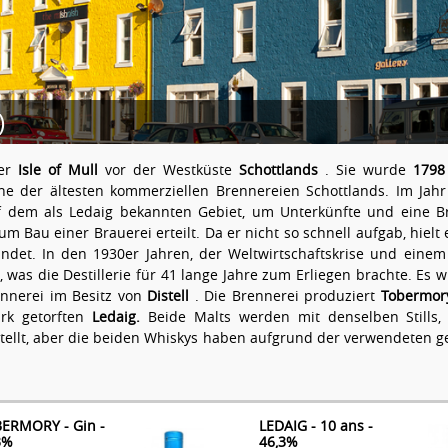
)
der
Isle of Mull
vor der Westküste
Schottlands
. Sie wurde
1798
ine der ältesten kommerziellen Brennereien Schottlands. Im Jah
f dem als Ledaig bekannten Gebiet, um Unterkünfte und eine B
 Bau einer Brauerei erteilt. Da er nicht so schnell aufgab, hielt
ündet. In den 1930er Jahren, der Weltwirtschaftskrise und einem
, was die Destillerie für 41 lange Jahre zum Erliegen brachte. E
rennerei im Besitz von
Distell
. Die Brennerei produziert
Tobermor
rk getorften
Ledaig.
Beide Malts werden mit denselben Stills,
ellt, aber die beiden Whiskys haben aufgrund der verwendeten 
ERMORY - Gin -
LEDAIG - 10 ans -
3%
46,3%