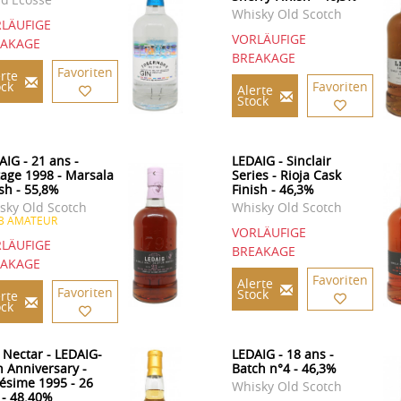
Whisky Old Scotch
LÄUFIGE
VORLÄUFIGE
EAKAGE
BREAKAGE
Favoriten
rte
ock
Favoriten
Alerte
Stock
AIG - 21 ans -
LEDAIG - Sinclair
tage 1998 - Marsala
Series - Rioja Cask
ish - 55,8%
Finish - 46,3%
sky Old Scotch
Whisky Old Scotch
B AMATEUR
VORLÄUFIGE
LÄUFIGE
BREAKAGE
EAKAGE
Favoriten
Alerte
Favoriten
Stock
rte
ock
 Nectar - LEDAIG-
LEDAIG - 18 ans -
h Anniversary -
Batch n°4 - 46,3%
lésime 1995 - 26
Whisky Old Scotch
 - 48.40%