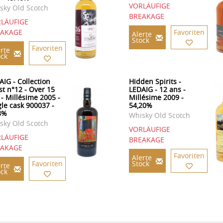
VORLÄUFIGE
sky Old Scotch
BREAKAGE
LÄUFIGE
EAKAGE
Favoriten
Alerte
Stock
Favoriten
rte
ock
AIG - Collection
Hidden Spirits -
st n°12 - Over 15
LEDAIG - 12 ans -
 - Millésime 2005 -
Millésime 2009 -
gle cask 900037 -
54,20%
8%
Whisky Old Scotch
sky Old Scotch
VORLÄUFIGE
LÄUFIGE
BREAKAGE
EAKAGE
Favoriten
Alerte
Favoriten
Stock
rte
ock