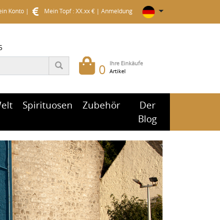
in Konto
|
Mein Topf : XX.xx €
|
Anmeldung
5
Ihre Einkäufe
0
Artikel
elt
Spirituosen
Zubehör
Der
Blog