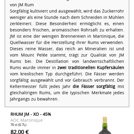
von JM Rum
Sorgfältig kultiviert und ausgewählt, wird das Zuckerrohr
weniger als eine Stunde nach dem Schneiden in Mühlen
zerkleinert. Diese Besonderheit ermöglicht es, einen
besonders frischen, aromatischen Rohrsaft zu erhalten.
JM ist eine der wenigen Brennereien in Martinique, die
Quellwasser für die Herstellung ihrer Rums verwenden.
Dieses reine Wasser, das reich an Mineralien ist und
vom Mount Pelée stammt, trägt zur Qualität von JM
Rums bei. Die Destillation von landwirtschaftlichen
Rums wurde immer in
zwei traditionellen Kupfersäulen
vom kreolischen Typ durchgeführt. Die Fässer werden
sorgfältig ausgewählt und vor Gebrauch verbrannt. Der
Kellermeister füllt jedes Jahr
die Fässer sorgfältig
mit
gleichaltrigen Rums, um die typischen Merkmale jedes
Jahrgangs zu bewahren.
RHUM JM - XO - 45%
AOC Martinique
70 cl (0.7L)
82.00 €