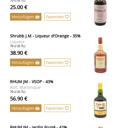
10 cl (0.1L)
25.00 €
Hinzufügen
Favoriten
Shrubb J.M - Liqueur d'Orange - 35%
Liqueur
70 cl (0.7L)
38.90 €
Hinzufügen
Favoriten
RHUM JM - VSOP - 43%
AOC Martinique
70 cl (0.7L)
56.90 €
Hinzufügen
Favoriten
RHUM JM - Jardin Fruité - 42%