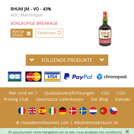
RHUM JM - VO - 43%
AOC Martinique
VORLÄUFIGE BREAKAGE
Alerte
Favoriten
Stock
FOLGENDE PRODUKTE
Wer sind wir ?
Qualitätsverpflichtungen
CGV
CGU
Privileg Club
Geschätzte Lieferkosten
Der Blog
Kontakt
® closedesmillesimes.com | Alkoholmissbrauch ist
gesundheitsschädlich; maßvoll genießen.
×
En poursuivant votre navigation sur ce site, vous acceptez nos
conditions