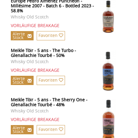
Europe Pedro Ximenez Puncheon -
Millésime 2007 - Batch 6 - Bottled 2023 -
58.8%
Whisky Old Scotch
VORLÄUFIGE BREAKAGE
Alerte
Favoriten
Stock
Meikle Tòir - 5 ans - The Turbo -
Glenallachie Tourbé - 50%
Whisky Old Scotch
VORLÄUFIGE BREAKAGE
Alerte
Favoriten
Stock
Meikle Tòir - 5 ans - The Sherry One -
Glenallachie Tourbé - 48%
Whisky Old Scotch
VORLÄUFIGE BREAKAGE
Alerte
Favoriten
Stock