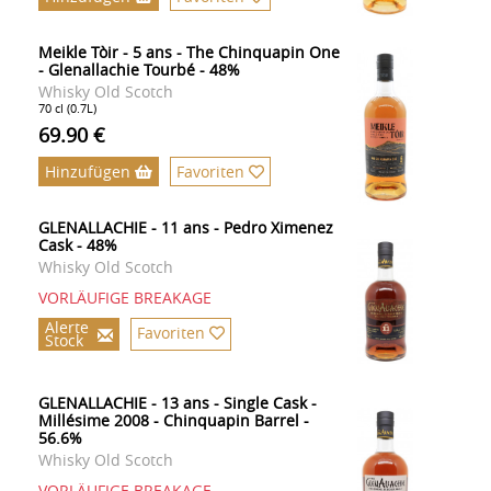
Meikle Tòir - 5 ans - The Chinquapin One
- Glenallachie Tourbé - 48%
Whisky Old Scotch
70 cl (0.7L)
69.90 €
Hinzufügen
Favoriten
GLENALLACHIE - 11 ans - Pedro Ximenez
Cask - 48%
Whisky Old Scotch
VORLÄUFIGE BREAKAGE
Alerte
Favoriten
Stock
GLENALLACHIE - 13 ans - Single Cask -
Millésime 2008 - Chinquapin Barrel -
56.6%
Whisky Old Scotch
VORLÄUFIGE BREAKAGE