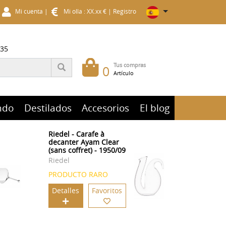
Mi cuenta
|
Mi olla : XX.xx €
|
Registro
 35
Tus compras
0
Artículo
ndo
Destilados
Accesorios
El blog
Riedel - Carafe à
decanter Ayam Clear
(sans coffret) - 1950/09
Riedel
PRODUCTO RARO
Detalles
Favoritos