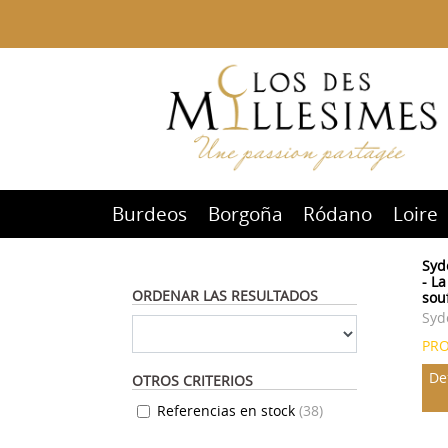
Burdeos
Borgoña
Ródano
Loire
Syd
- La
ORDENAR LAS RESULTADOS
sou
Syd
PR
De
OTROS CRITERIOS
Referencias en stock
(
38
)