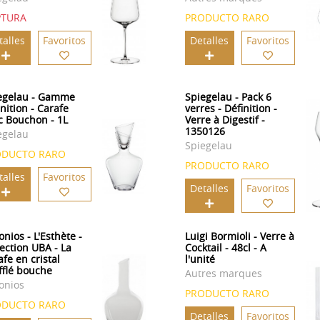
PTURA
PRODUCTO RARO
talles
Favoritos
Detalles
Favoritos
egelau - Gamme
Spiegelau - Pack 6
nition - Carafe
verres - Définition -
c Bouchon - 1L
Verre à Digestif -
1350126
egelau
Spiegelau
ODUCTO RARO
PRODUCTO RARO
talles
Favoritos
Detalles
Favoritos
nios - L'Esthète -
Luigi Bormioli - Verre à
lection UBA - La
Cocktail - 48cl - A
fe en cristal
l'unité
fflé bouche
Autres marques
onios
PRODUCTO RARO
ODUCTO RARO
Detalles
Favoritos