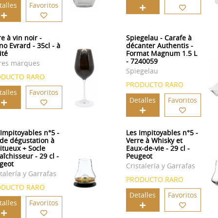
talles
Favoritos
e à vin noir -
Spiegelau - Carafe à
no Evrard - 35cl - à
décanter Authentis -
ité
Format Magnum 1.5 L
- 7240059
res marques
Spiegelau
ODUCTO RARO
PRODUCTO RARO
talles
Favoritos
Detalles
Favoritos
 Impitoyables n°5 -
Les Impitoyables n°5 -
 de dégustation à
Verre à Whisky et
ritueux + Socle
Eaux-de-vie - 29 cl -
aîchisseur - 29 cl -
Peugeot
geot
Cristalería y Garrafas
talería y Garrafas
PRODUCTO RARO
ODUCTO RARO
Detalles
Favoritos
talles
Favoritos