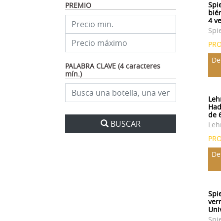
Spi
PREMIO
biér
4 ve
Spi
PR
De
PALABRA CLAVE (4 caracteres
mín.)
Leh
Hadr
de 
BUSCAR
Le
PR
De
Spi
verr
Uni
Spi