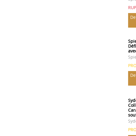
RU
De
Spi
Défi
ave
Spi
PR
De
Sydo
Col
Cara
sou
Syd
PR