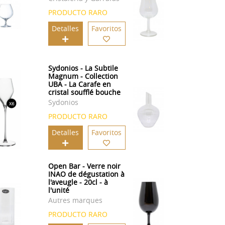
PRODUCTO RARO
Detalles
Favoritos
Sydonios - La Subtile
Magnum - Collection
UBA - La Carafe en
cristal soufflé bouche
Sydonios
PRODUCTO RARO
Detalles
Favoritos
Open Bar - Verre noir
INAO de dégustation à
l'aveugle - 20cl - à
l'unité
Autres marques
PRODUCTO RARO