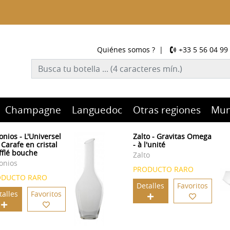
Quiénes somos ?
|
+33 5 56 04 99
Champagne
Languedoc
Otras regiones
Mu
onios - L'Universel
Zalto - Gravitas Omega
 Carafe en cristal
- à l'unité
fflé bouche
Zalto
onios
PRODUCTO RARO
ODUCTO RARO
Detalles
Favoritos
talles
Favoritos