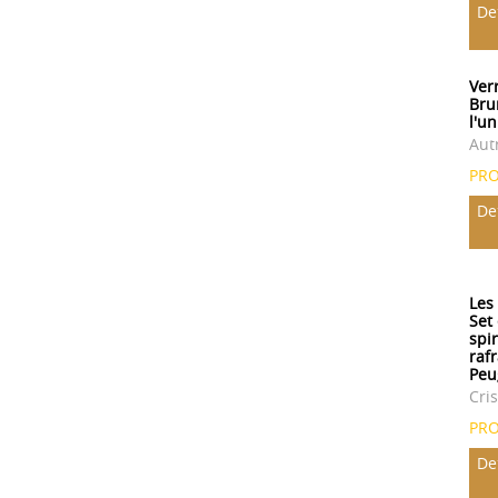
De
Verr
Bru
l'un
Aut
PR
De
Les
Set
spi
rafr
Peu
Cris
PR
De