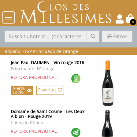
0
Filtros
Ródano
>
IGP Principado de Orange
Jean Paul DAUMEN - Vin rouge 2016
Principauté d'Orange
ROTURA PROVISIONAL
Alerta
Favoritos
suelo
Domaine de Saint Cosme - Les Deux
Albion - Rouge 2019
Côtes du Rhône
ROTURA PROVISIONAL