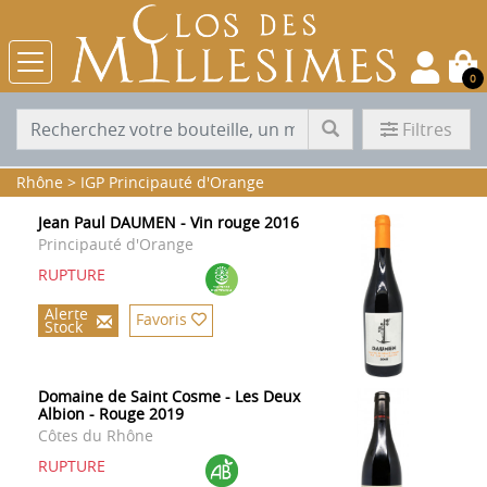
0
Filtres
Rhône
>
IGP Principauté d'Orange
Jean Paul DAUMEN - Vin rouge 2016
Principauté d'Orange
RUPTURE
Alerte
Favoris
Stock
Domaine de Saint Cosme - Les Deux
Albion - Rouge 2019
Côtes du Rhône
RUPTURE