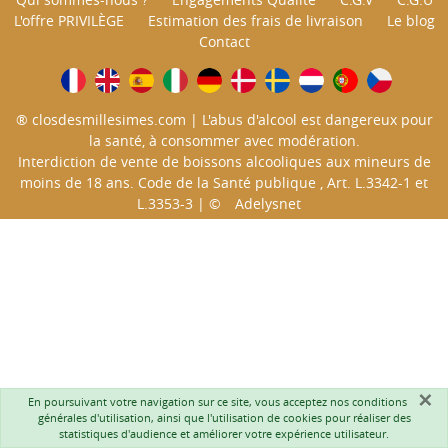
L'offre PRIVILÈGE
Estimation des frais de livraison
Le blog
Contact
® closdesmillesimes.com | L'abus d'alcool est dangereux pour
la santé, à consommer avec modération.
Interdiction de vente de boissons alcooliques aux mineurs de
moins de 18 ans. Code de la Santé publique , Art. L.3342-1 et
L.3353-3 | ©
Adelysnet
×
En poursuivant votre navigation sur ce site, vous acceptez nos
conditions
générales d'utilisation
, ainsi que l'utilisation de cookies pour réaliser des
statistiques d'audience et améliorer votre expérience utilisateur.