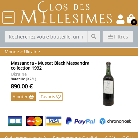
0
Filtres
Monde
>
Ukraine
Massandra - Muscat Black Massandra
collection 1932
Ukraine
Bouteille (0.75L)
890.00 €
Ajouter
Favoris
Qui sommes-nous ?
Engagements Qualité
C.G.V
C.G.U