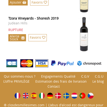
Ajouter
Favoris
Tzora Vineyards - Shoresh 2019
Judean Hills
RUPTURE
Alerte
Favoris
Stock
Qui sommes-nous ?
Engagements Qualité
C.G.V
C.G.U
L'offre PRIVILÈGE
Estimation des frais de livraison
Le blog
Contact
® closdesmillesimes.com | L'abus d'alcool est dangereux pour