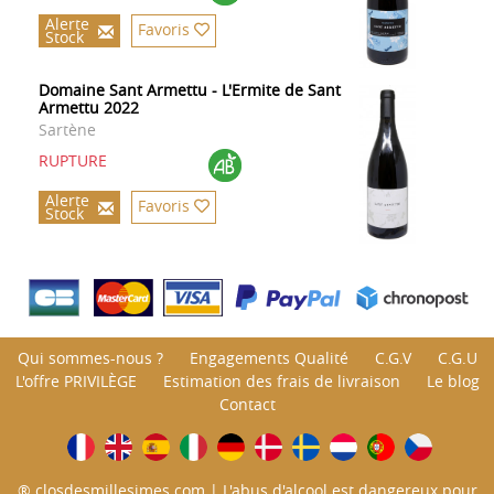
Alerte
Favoris
Stock
Domaine Sant Armettu - L'Ermite de Sant
Armettu 2022
Sartène
RUPTURE
Alerte
Favoris
Stock
Qui sommes-nous ?
Engagements Qualité
C.G.V
C.G.U
L'offre PRIVILÈGE
Estimation des frais de livraison
Le blog
Contact
® closdesmillesimes.com | L'abus d'alcool est dangereux pour