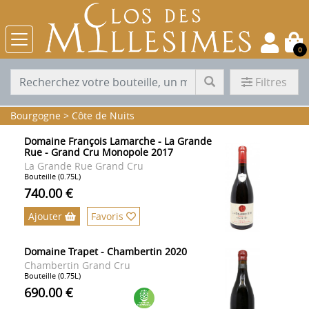
0
Filtres
Bourgogne
>
Côte de Nuits
Domaine François Lamarche - La Grande
Rue - Grand Cru Monopole 2017
La Grande Rue Grand Cru
Bouteille (0.75L)
740.00 €
Ajouter
Favoris
Domaine Trapet - Chambertin 2020
Chambertin Grand Cru
Bouteille (0.75L)
690.00 €