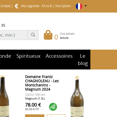
Compte
|
Ma cagnotte : XX.xx €
|
Inscription
 35
Vos achats
0
Article
onde
Spiritueux
Accessoires
Le
blog
Domaine Frantz
CHAGNOLEAU - Les
Montchanins -
Magnum 2024
Saint-Véran
Magnum (1.5L)
78.00 €
65.00 € HT