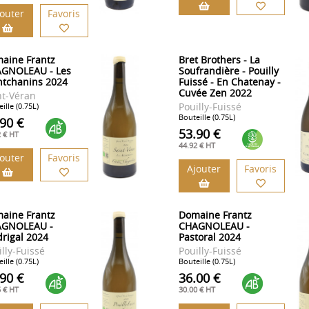
jouter
Favoris
aine Frantz
Bret Brothers - La
GNOLEAU - Les
Soufrandière - Pouilly
tchanins 2024
Fuissé - En Chatenay -
Cuvée Zen 2022
nt-Véran
Pouilly-Fuissé
ille (0.75L)
Bouteille (0.75L)
.90 €
53.90 €
2 € HT
44.92 € HT
jouter
Favoris
Ajouter
Favoris
aine Frantz
Domaine Frantz
GNOLEAU -
CHAGNOLEAU -
rigal 2024
Pastoral 2024
lly-Fuissé
Pouilly-Fuissé
ille (0.75L)
Bouteille (0.75L)
.90 €
36.00 €
5 € HT
30.00 € HT