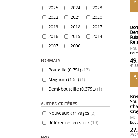
A
2025
2024
2023
2022
2021
2020
2019
2018
2017
Dom
Den
2016
2015
2014
Fui
Rei
2007
2006
Poui
Boute
49
FORMATS
41.5
Bouteille (0.75L)
(
17
)
A
Magnum (1.5L)
(
1
)
Demi-bouteille (0.375L)
(
1
)
Bre
Sou
AUTRES CRITÈRES
Cha
Cra
Nouveaux arrivages
(
3
)
Mâc
Références en stock
(
19
)
Boute
27
23.2
PRIX