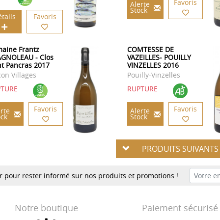
Favoris
Alerte
Stock
tails
Favoris
aine Frantz
COMTESSE DE
GNOLEAU - Clos
VAZEILLES- POUILLY
nt Pancras 2017
VINZELLES 2016
on Villages
Pouilly-Vinzelles
PTURE
RUPTURE
Favoris
Favoris
rte
Alerte
ock
Stock
PRODUITS SUIVANT
er pour rester informé sur nos produits et promotions !
Notre boutique
Paiement sécurisé