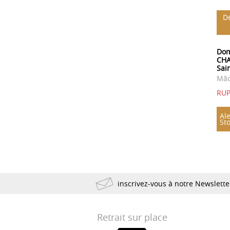
Dé
Dom
CHA
Sai
Mâc
RU
Ale
St
inscrivez-vous à notre Newslett
Retrait sur place