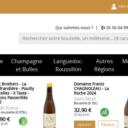
Mon 
Qui sommes-nous ?
|
05 56 04 99
re
Champagne
Languedoc-
Autres
M
et Bulles
Roussillon
Régions
t Brothers - La
Domaine Frantz
frandière - Pouilly
CHAGNOLEAU - La
elles - X Taste -
Roche 2024
ins Passerillés
Saint-Véran
7
Bouteille (0.75L)
 de France
32.90 €
bouteille (0.375L)
27.42 € HT
.90 €
2 € HT
Ajouter
Favoris