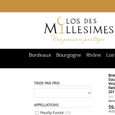
Bordeaux
Bourgogne
Rhône
Loi
Bre
Sou
TRIER PAR PRIX
Vinz
Rais
201
Vin
Demi-
APPELLATIONS
59
49.9
Pouilly-Fuissé
(
33
)