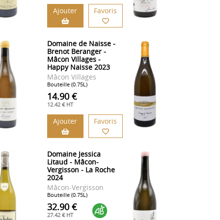
Ajouter
Favoris
Domaine de Naisse -
Brenot Beranger -
Mâcon Villages -
Happy Naisse 2023
Mâcon Villages
Bouteille (0.75L)
14.90 €
12.42 € HT
Ajouter
Favoris
Domaine Jessica
Litaud - Mâcon-
Vergisson - La Roche
2024
Mâcon-Vergisson
Bouteille (0.75L)
32.90 €
27.42 € HT