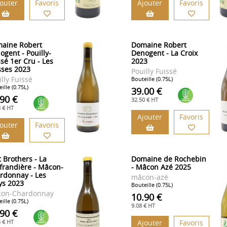
jouter
Favoris
Ajouter
Favoris
aine Robert
Domaine Robert
ogent - Pouilly-
Denogent - La Croix
ssé 1er Cru - Les
2023
sses 2023
Pouilly Fuissé
lly Fuissé
Bouteille (0.75L)
ille (0.75L)
39.00 €
.90 €
32.50 € HT
8 € HT
Ajouter
Favoris
jouter
Favoris
t Brothers - La
Domaine de Rochebin
frandière - Mâcon-
- Mâcon Azé 2025
rdonnay - Les
mâcon-azé
ys 2023
Bouteille (0.75L)
on-Chardonnay
10.90 €
ille (0.75L)
9.08 € HT
.90 €
5 € HT
Ajouter
Favoris