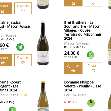
jouter
Favoris
aine Jessica
Bret Brothers - La
aud - Mâcon Fuissé
Soufrandière - Mâcon
4
Villages - Cuvée
Terroirs du Mâconnais
on-Fuissé
2024
ille (0.75L)
Mâcon Villages
.90 €
Bouteille (0.75L)
2 € HT
24.00 €
jouter
Favoris
20.00 € HT
Ajouter
Favoris
aine Robert
Domaine Philippe
ogent - Les
Valette - Pouilly Fuissé
dines 2024
2014
on Villages
Pouilly-Fuissé
CLUB
TEUR
RUPTURE
ille (0.75L)