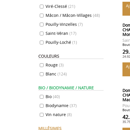
A
Viré-Clessé
(
21
)
Mâcon / Mâcon-Villages
(
48
)
Pouilly-Vinzelles
(
7
)
Dom
CHA
Saint-Véran
(
17
)
Mon
Sai
Pouilly-Loché
(
1
)
Boute
29
COULEURS
24.9
Rouge
(
3
)
A
Blanc
(
124
)
BIO / BIODYNAMIE / NATURE
Dom
CHA
Bio
(
40
)
Mad
Biodynamie
(
37
)
Poui
Boute
Vin nature
(
8
)
42
35.7
MILLÉSIMES