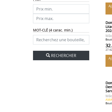
A
Dom
Lit
MOT-CLÉ (4 carac. min.)
202
Mâc
Boute
32
27.4
RECHERCHER
A
Dom
Den
Sar
Mâc
AMA
Boute