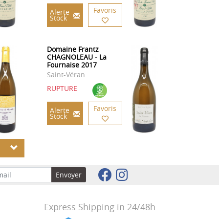
Favoris
Alerte
Stock
Domaine Frantz
CHAGNOLEAU - La
Fournaise 2017
Saint-Véran
RUPTURE
Favoris
Alerte
Stock
S
Envoyer
Express Shipping in 24/48h