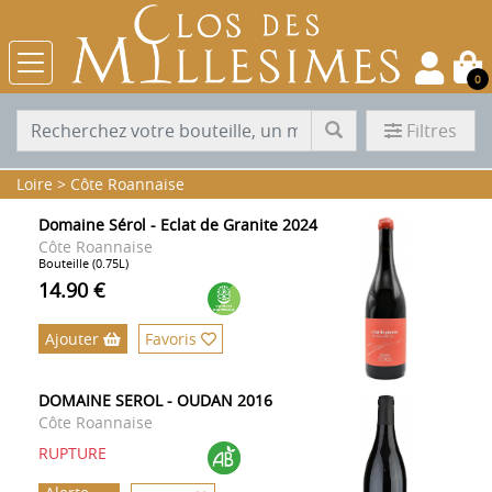
0
Filtres
Loire
>
Côte Roannaise
Domaine Sérol - Eclat de Granite 2024
Côte Roannaise
Bouteille (0.75L)
14.90 €
Ajouter
Favoris
DOMAINE SEROL - OUDAN 2016
Côte Roannaise
RUPTURE