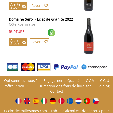
Alerte
Favoris
Stock
Domaine Sérol - Eclat de Granite 2022
Côte Roannaise
RUPTURE
Alerte
Favoris
Stock
Qui sommes-nous ?
Engagements Qualité
C.G.V
C.G.U
L'offre PRIVILÈGE
Estimation des frais de livraison
Le blog
Contact
® closdesmillesimes.com | L'abus d'alcool est dangereux pour