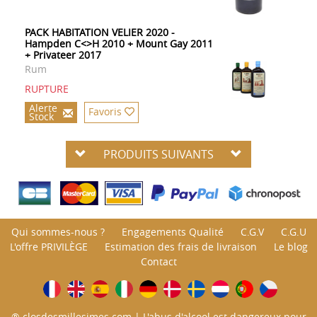
PACK HABITATION VELIER 2020 -
Hampden C<>H 2010 + Mount Gay 2011
+ Privateer 2017
Rum
RUPTURE
Alerte
Favoris
Stock
PRODUITS SUIVANTS
Qui sommes-nous ?
Engagements Qualité
C.G.V
C.G.U
L'offre PRIVILÈGE
Estimation des frais de livraison
Le blog
Contact
® closdesmillesimes.com | L'abus d'alcool est dangereux pour