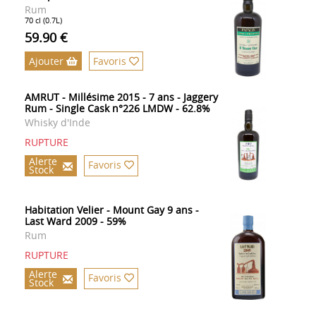
Rum
70 cl (0.7L)
59.90 €
Ajouter
Favoris
AMRUT - Millésime 2015 - 7 ans - Jaggery
Rum - Single Cask n°226 LMDW - 62.8%
Whisky d'Inde
RUPTURE
Alerte
Favoris
Stock
Habitation Velier - Mount Gay 9 ans -
Last Ward 2009 - 59%
Rum
RUPTURE
Alerte
Favoris
Stock