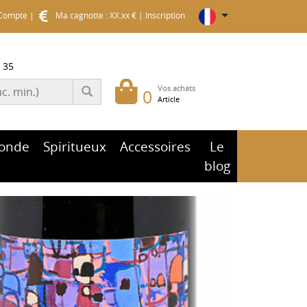
Compte
|
Ma cagnotte : XX.xx €
|
Inscription
 35
Vos achats
0
Article
onde
Spiritueux
Accessoires
Le
blog