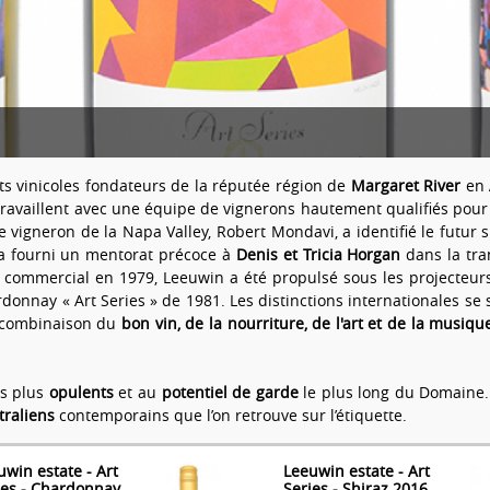
ts vinicoles fondateurs de la réputée région de
Margaret River
en
i travaillent avec une équipe de vignerons hautement qualifiés p
re vigneron de la Napa Valley, Robert Mondavi, a identifié le futu
a fourni un mentorat précoce à
Denis et Tricia Horgan
dans la tra
me commercial en 1979, Leeuwin a été propulsé sous les projecteu
nnay « Art Series » de 1981. Les distinctions internationales se
a combinaison du
bon vin, de la nourriture, de l'art et de la musiqu
es plus
opulents
et au
potentiel de garde
le plus long du Domaine. L
raliens
contemporains que l’on retrouve sur l’étiquette.
uwin estate - Art
Leeuwin estate - Art
ies - Chardonnay
Series - Shiraz 2016