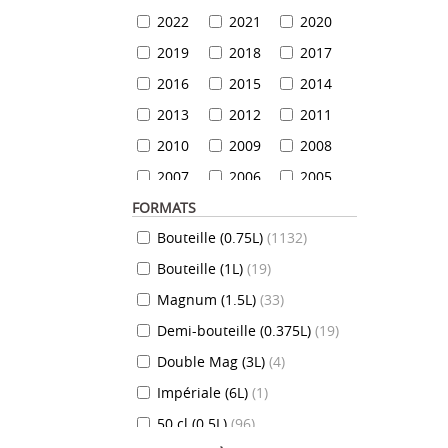
2022
2021
2020
2019
2018
2017
2016
2015
2014
2013
2012
2011
2010
2009
2008
2007
2006
2005
FORMATS
2004
2003
2002
Bouteille (0.75L)
(
1132
)
2001
2000
1999
Bouteille (1L)
(
19
)
1999
1998
1997
Magnum (1.5L)
(
33
)
1996
1995
1994
Demi-bouteille (0.375L)
(
19
)
1993
1992
1991
Double Mag (3L)
(
4
)
1990
1989
1988
Impériale (6L)
(
1
)
1987
1986
1985
50 cl (0.5L)
(
96
)
1984
1983
1982