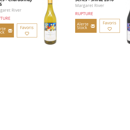
6
Margaret River
garet River
RUPTURE
PTURE
Favoris
Alerte
Favoris
Stock
rte
ock