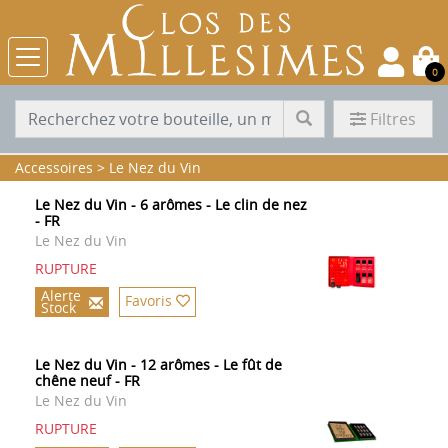
0
Filtres
Accessoires
>
Le Nez du Vin
Le Nez du Vin - 6 arômes - Le clin de nez
- FR
Le Nez du Vin
RUPTURE
Alerte
Favoris
Stock
Le Nez du Vin - 12 arômes - Le fût de
chêne neuf - FR
Le Nez du Vin
RUPTURE