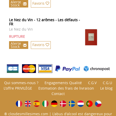
Alerte
Favoris
Stock
Le Nez du Vin - 12 arômes - Les défauts -
FR
Le Nez du Vin
RUPTURE
Alerte
Favoris
Stock
Qui sommes-nous ?
Engagements Qualité
C.G.V
C.G.U
L'offre PRIVILÈGE
Estimation des frais de livraison
Le blog
Contact
® closdesmillesimes.com | L'abus d'alcool est dangereux pour