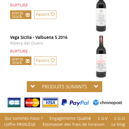
RUPTURE
Alerte
Favoris
Stock
Vega Sicilia - Valbuena 5 2016
Ribera del Duero
RUPTURE
Alerte
Favoris
Stock
PRODUITS SUIVANTS
Qui sommes-nous ?
Engagements Qualité
C.G.V
C.G.U
L'offre PRIVILÈGE
Estimation des frais de livraison
Le blog