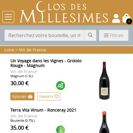
0
Filtres
Loire
>
Vin de France
Un Voyage dans les Vignes - Grololo
Rouge - Magnum
Vin de France
Magnum (1.5L)
30.00 €
Ajouter
Favoris
Terra Vita Vinum - Ronceray 2021
Vin de France
Bouteille (0.75L)
35.00 €