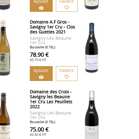
Ajouter
Favoris
Domaine A.F Gros -
Savigny 1er Cru - Clos
des Guettes 2021
Savigny-Lès-Beaune
1er Cru
Bouteille (0.75L)
78.90 €
65.75 € HT
Ajouter
Favoris
Domaine des Croix -
Savigny les Beaune
1er Cru Les Peuillets
2022
Savigny-Lès-Beaune
1er Cru
Bouteille (0.75L)
75.00 €
62.50 € HT