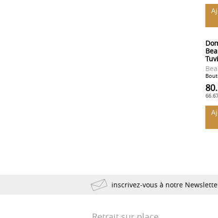
A
Dom
Bea
Tuv
Bea
Boute
80
66.6
A
inscrivez-vous à notre Newslett
Retrait sur place