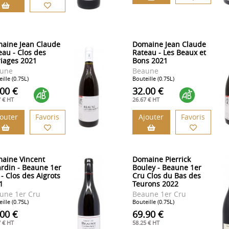
aine Jean Claude
Domaine Jean Claude
eau - Clos des
Rateau - Les Beaux et
iages 2021
Bons 2021
une
Beaune
ille (0.75L)
Bouteille (0.75L)
.00 €
32.00 €
7 € HT
26.67 € HT
jouter
Favoris
Ajouter
Favoris
aine Vincent
Domaine Pierrick
ardin - Beaune 1er
Bouley - Beaune 1er
 - Clos des Aigrots
Cru Clos du Bas des
1
Teurons 2022
une 1er Cru
Beaune 1er Cru
ille (0.75L)
Bouteille (0.75L)
.00 €
69.90 €
7 € HT
58.25 € HT