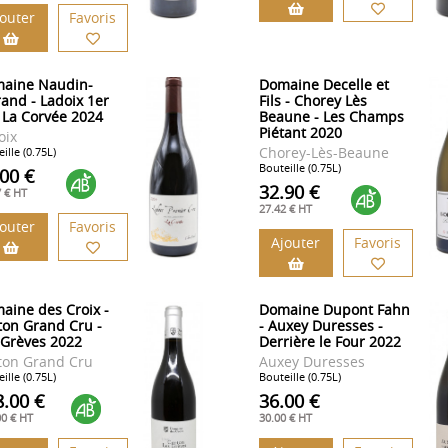
jouter
Favoris
aine Naudin-
Domaine Decelle et
rand - Ladoix 1er
Fils - Chorey Lès
 La Corvée 2024
Beaune - Les Champs
Piétant 2020
oix
Chorey-Lès-Beaune
ille (0.75L)
Bouteille (0.75L)
.00 €
32.90 €
7 € HT
27.42 € HT
jouter
Favoris
Ajouter
Favoris
aine des Croix -
Domaine Dupont Fahn
ton Grand Cru -
- Auxey Duresses -
 Grèves 2022
Derrière le Four 2022
ton Grand Cru
Auxey Duresses
ille (0.75L)
Bouteille (0.75L)
8.00 €
36.00 €
00 € HT
30.00 € HT