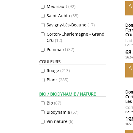
A
Meursault
(
92
)
Saint-Aubin
(
35
)
Savigny-Lès-Beaune
(
17
)
Dom
Fer
Corton-Charlemagne - Grand
Cru
Cru
(
12
)
Lad
Boute
Pommard
(
37
)
68
56.6
Bâtard-Montrachet - Grand
COULEURS
Cru
(
4
)
A
Rouge
(
213
)
Corton - Grand Cru
(
7
)
Blanc
(
285
)
Puligny-Montrachet
(
39
)
Dom
Bienvenues-Bâtard-
BIO / BIODYNAMIE / NATURE
Cor
Montrachet - Grand Cru
(
2
)
Les
Bio
(
87
)
Cor
Chassagne-Montrachet
(
65
)
Biodynamie
(
57
)
Boute
Chorey-Lès-Beaune
(
7
)
19
Vin nature
(
6
)
165.
Aloxe-Corton
(
9
)