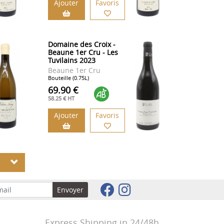
Ajouter
Favoris
Domaine des Croix -
Beaune 1er Cru - Les
Tuvilains 2023
Beaune 1er Cru
Bouteille (0.75L)
69.90 €
58.25 € HT
Ajouter
Favoris
S
Envoyer
Express Shipping in 24/48h