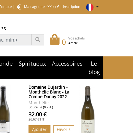
Compte
|
Ma cagnotte : XX.xx €
|
Inscription
 35
Vos achats
0
Article
onde
Spiritueux
Accessoires
Le
blog
Domaine Dujardin -
Monthélie Blanc - La
Combe Danay 2022
Monthélie
Bouteille (0.75L)
32.00 €
26.67 € HT
Ajouter
Favoris