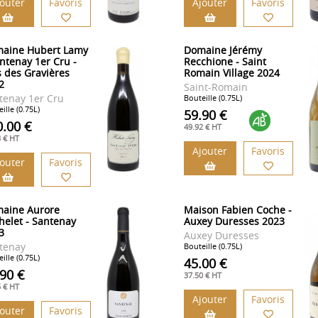
jouter
Favoris
Ajouter
Favoris
aine Hubert Lamy
Domaine Jérémy
antenay 1er Cru -
Recchione - Saint
s des Gravières
Romain Village 2024
2
Saint-Romain
tenay 1er Cru
Bouteille (0.75L)
ille (0.75L)
59.90 €
0.00 €
49.92 € HT
3 € HT
Ajouter
Favoris
jouter
Favoris
aine Aurore
Maison Fabien Coche -
helet - Santenay
Auxey Duresses 2023
3
Auxey Duresses
tenay
Bouteille (0.75L)
ille (0.75L)
45.00 €
.90 €
37.50 € HT
5 € HT
Ajouter
Favoris
jouter
Favoris