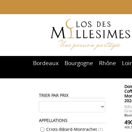
Bordeaux
Bourgogne
Rhône
Loi
Dom
Coff
TRIER PAR PRIX
Mon
202
Bât
Gra
Boute
APPELLATIONS
49
408.
Criots-Bâtard-Montrachet
(
1
)