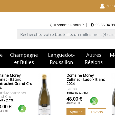
Mon 
Qui sommes-nous ?
|
05 56 04 99
re
Champagne
Languedoc-
Autres
M
et Bulles
Roussillon
Régions
aine Morey
Domaine Morey
inet - Bâtard
Coffinet - Ladoix Blanc
trachet Grand Cru
2024
4
Ladoix
ard-Montrachet
Bouteille (0.75L)
nd Cru
48.00 €
ille (0.75L)
40.00 € HT
0.00 €
33 € HT
Ajouter
Favoris