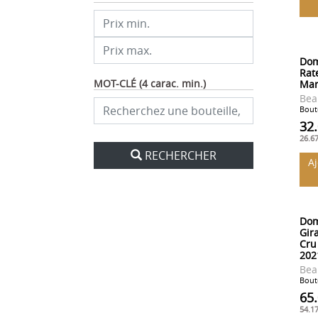
Dom
Rat
MOT-CLÉ (4 carac. min.)
Mar
Bea
Boute
32
26.6
RECHERCHER
A
Dom
Gir
Cru
202
Bea
Boute
65
54.1