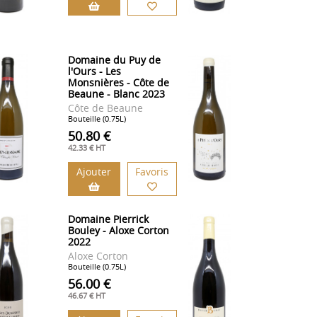
Domaine du Puy de
l'Ours - Les
Monsnières - Côte de
Beaune - Blanc 2023
Côte de Beaune
Bouteille (0.75L)
50.80 €
42.33 € HT
Ajouter
Favoris
Domaine Pierrick
Bouley - Aloxe Corton
2022
Aloxe Corton
Bouteille (0.75L)
56.00 €
46.67 € HT