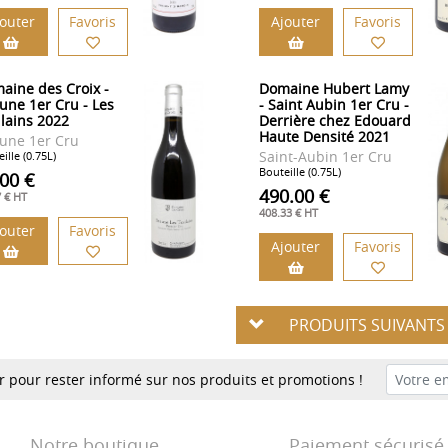
jouter
Favoris
Ajouter
Favoris
aine des Croix -
Domaine Hubert Lamy
une 1er Cru - Les
- Saint Aubin 1er Cru -
ilains 2022
Derrière chez Edouard
Haute Densité 2021
une 1er Cru
Saint-Aubin 1er Cru
ille (0.75L)
Bouteille (0.75L)
.00 €
490.00 €
7 € HT
408.33 € HT
jouter
Favoris
Ajouter
Favoris
PRODUITS SUIVANT
er pour rester informé sur nos produits et promotions !
Notre boutique
Paiement sécurisé