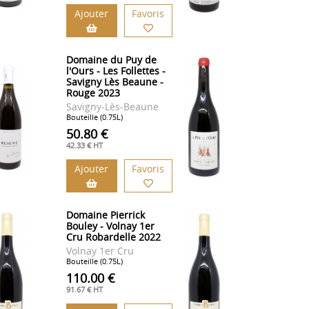
Ajouter
Favoris
Domaine du Puy de
l'Ours - Les Follettes -
Savigny Lès Beaune -
Rouge 2023
Savigny-Lès-Beaune
Bouteille (0.75L)
50.80 €
42.33 € HT
Ajouter
Favoris
Domaine Pierrick
Bouley - Volnay 1er
Cru Robardelle 2022
Volnay 1er Cru
Bouteille (0.75L)
110.00 €
91.67 € HT