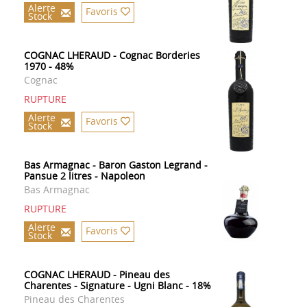
Alerte
Favoris
Stock
COGNAC LHERAUD - Cognac Borderies
1970 - 48%
Cognac
RUPTURE
Alerte
Favoris
Stock
Bas Armagnac - Baron Gaston Legrand -
Pansue 2 litres - Napoleon
Bas Armagnac
RUPTURE
Alerte
Favoris
Stock
COGNAC LHERAUD - Pineau des
Charentes - Signature - Ugni Blanc - 18%
Pineau des Charentes