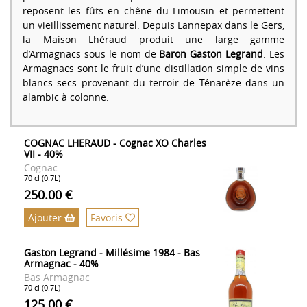
reposent les fûts en chêne du Limousin et permettent
un vieillissement naturel. Depuis Lannepax dans le Gers,
la Maison Lhéraud produit une large gamme
d’Armagnacs sous le nom de
Baron Gaston Legrand
. Les
Armagnacs sont le fruit d’une distillation simple de vins
blancs secs provenant du terroir de Ténarèze dans un
alambic à colonne.
COGNAC LHERAUD - Cognac XO Charles
VII - 40%
Cognac
70 cl (0.7L)
250.00 €
Ajouter
Favoris
Gaston Legrand - Millésime 1984 - Bas
Armagnac - 40%
Bas Armagnac
70 cl (0.7L)
125.00 €