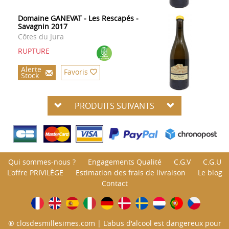
Domaine GANEVAT - Les Rescapés -
Savagnin 2017
Côtes du Jura
RUPTURE
Alerte
Favoris
Stock
PRODUITS SUIVANTS
Qui sommes-nous ?
Engagements Qualité
C.G.V
C.G.U
L'offre PRIVILÈGE
Estimation des frais de livraison
Le blog
Contact
® closdesmillesimes.com | L'abus d'alcool est dangereux pour