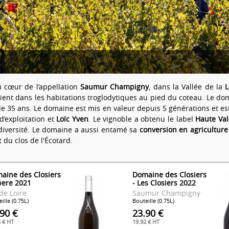
u cœur de l’appellation
Saumur Champigny
, dans la Vallée de la
L
vaient dans les habitations troglodytiques au pied du coteau. Le do
de 35 ans. Le domaine est mis en valeur depuis 5 générations et es
’exploitation et
Loïc Yven
. Le vignoble a obtenu le label
Haute Va
odiversité. Le domaine a aussi entamé sa
conversion en agriculture
du clos de l'Écotard.
aine des Closiers
Domaine des Closiers
ibere 2021
- Les Closiers 2022
de Loire
Saumur Champigny
ille (0.75L)
Bouteille (0.75L)
.90 €
23.90 €
5 € HT
19.92 € HT