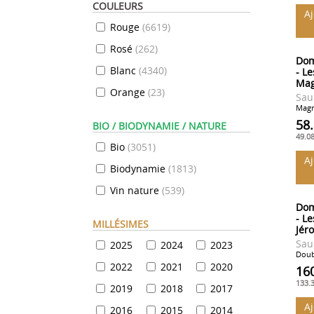
COULEURS
A
Rouge
(
6619
)
Rosé
(
262
)
Dom
Blanc
(
4340
)
- Le
Ma
Orange
(
23
)
Sau
Magn
58
BIO / BIODYNAMIE / NATURE
49.0
Bio
(
3051
)
A
Biodynamie
(
1813
)
Vin nature
(
539
)
Dom
- Le
MILLÉSIMES
Jér
Sau
2025
2024
2023
Doub
2022
2021
2020
16
133.
2019
2018
2017
A
2016
2015
2014