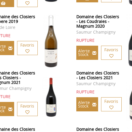
aine des Closiers
Domaine des Closiers
ibere 2019
- Les Coudraies -
Magnum 2020
de Loire
Saumur Champigny
PTURE
RUPTURE
Favoris
rte
ock
Favoris
Alerte
Stock
aine des Closiers
Domaine des Closiers
s Closiers -
- Les Closiers 2021
gnum 2021
Saumur Champigny
mur Champigny
RUPTURE
PTURE
Favoris
Alerte
Favoris
Stock
rte
ock
aine des Closiers
Domaine des Closiers