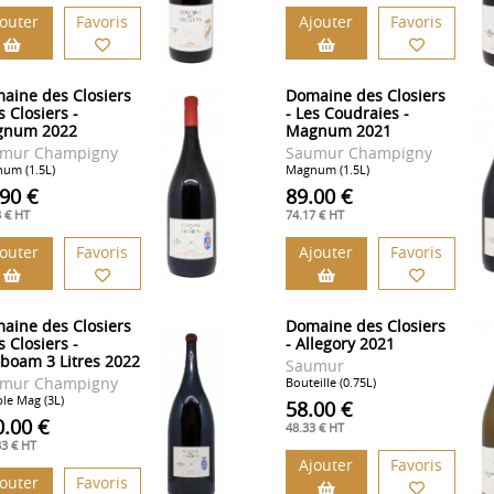
jouter
Favoris
Ajouter
Favoris
aine des Closiers
Domaine des Closiers
s Closiers -
- Les Coudraies -
gnum 2022
Magnum 2021
mur Champigny
Saumur Champigny
um (1.5L)
Magnum (1.5L)
.90 €
89.00 €
8 € HT
74.17 € HT
jouter
Favoris
Ajouter
Favoris
aine des Closiers
Domaine des Closiers
s Closiers -
- Allegory 2021
oboam 3 Litres 2022
Saumur
mur Champigny
Bouteille (0.75L)
le Mag (3L)
58.00 €
0.00 €
48.33 € HT
33 € HT
Ajouter
Favoris
jouter
Favoris