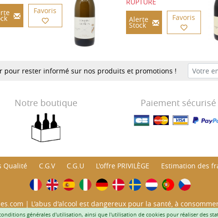
RUPTURE
Favoris
rte
Favoris
ock
Alerte
Stock
er pour rester informé sur nos produits et promotions !
Notre boutique
Paiement sécurisé
 Qualité
C.G.V
C.G.U
L'offre PRIVILÈGE
Estimation des fra
es.com | L'abus d'alcool est dangereux pour la santé, à consomme
iques aux mineurs de moins de 18 ans. Code de la Santé publique , 
conditions générales d'utilisation
, ainsi que l'utilisation de cookies pour réaliser des st