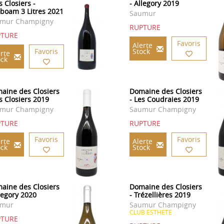
s Closiers -
- Allegory 2019
oboam 3 Litres 2021
Saumur
mur Champigny
RUPTURE
PTURE
Favoris
Alerte
Favoris
Stock
rte
ock
aine des Closiers
Domaine des Closiers
es Closiers 2019
- Les Coudraies 2019
mur Champigny
Saumur Champigny
PTURE
RUPTURE
Favoris
Favoris
rte
Alerte
ock
Stock
aine des Closiers
Domaine des Closiers
llegory 2020
- Trézellières 2019
umur
Saumur Champigny
CLUB ESTHETE
PTURE