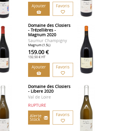
Ajouter
Favoris
Domaine des Closiers
- Trézellières -
Magnum 2020
Saumur Champigny
Magnum (1.5L)
159.00 €
132.50 € HT
Ajouter
Favoris
Domaine des Closiers
- Libere 2020
Val de Loire
RUPTURE
Favoris
Alerte
Stock