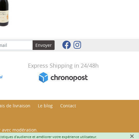
Envoyer
Express Shipping in 24/48h
is de livraison
Le blog
Contact
r avec modération.
×
Art. L.3342-1 et L.3353-3 | ©
Adelysnet
atistiques d'audience et améliorer votre expérience utilisateur.