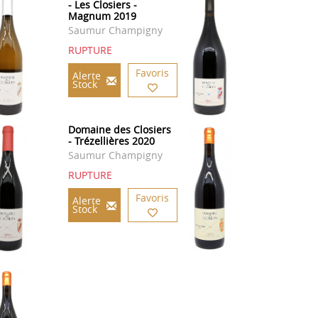
- Les Closiers -
Magnum 2019
Saumur Champigny
RUPTURE
Favoris
Alerte
Stock
Domaine des Closiers
- Trézellières 2020
Saumur Champigny
RUPTURE
Favoris
Alerte
Stock