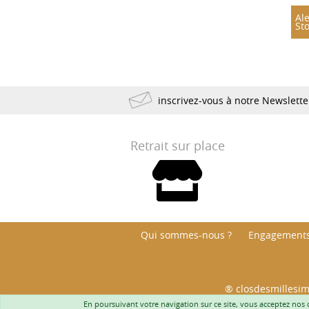
Ale
1923
1921
1920
St
1918
1904
1898
1893
1890
1835
1822
inscrivez-vous à notre Newslett
Retrait sur place
Qui sommes-nous ?
Engagements
® closdesmillesim
Interdiction de vente de boissons alcool
En poursuivant votre navigation sur ce site, vous acceptez nos