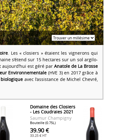
oire
. Les « closiers » étaient les vignerons qui
maine s’étend sur 15 hectares sur un sol argilo-
t aujourd’hui est géré par
Anatole de La Brosse
leur Environnementale
(HVE 3) en 2017 grâce à
 biologique
avec l’assistance de Michel Chevré,
Domaine des Closiers
- Les Coudraies 2021
Saumur Champigny
Bouteille (0.75L)
39.90 €
33.25 € HT