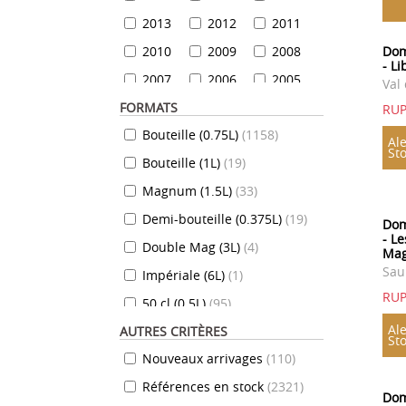
2013
2012
2011
2010
2009
2008
Dom
- L
2007
2006
2005
Val 
FORMATS
2004
2003
2002
RU
Bouteille (0.75L)
(
1158
)
2001
2000
1999
Ale
St
Bouteille (1L)
(
19
)
1999
1998
1997
Magnum (1.5L)
(
33
)
1996
1995
1994
Demi-bouteille (0.375L)
(
19
)
1993
1992
1991
Dom
- Le
Double Mag (3L)
(
4
)
1990
1989
1988
Ma
Sau
Impériale (6L)
(
1
)
1987
1986
1985
RU
50 cl (0.5L)
(
95
)
1984
1983
1982
Ale
AUTRES CRITÈRES
35 cl (0.35L)
(
7
)
1981
1980
1979
St
Nouveaux arrivages
(
110
)
70 cl (0.7L)
(
824
)
1978
1977
1976
Références en stock
(
2321
)
10 cl (0.1L)
(
7
)
1975
1974
1973
Dom