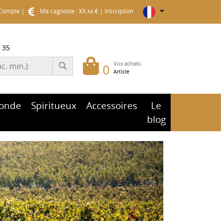
Compte
|
Ma cagnotte : XX.xx €
|
Inscription
 35
Vos achats
0
Article
onde
Spiritueux
Accessoires
Le
blog