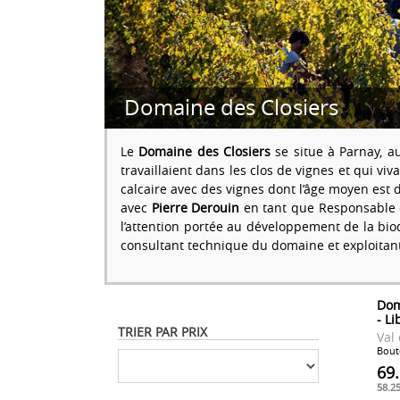
Domaine des Closiers
Le
Domaine des Closiers
se situe à Parnay, a
travaillaient dans les clos de vignes et qui vi
calcaire avec des vignes dont l’âge moyen est 
avec
Pierre Derouin
en tant que Responsable d
l’attention portée au développement de la bi
consultant technique du domaine et exploitant 
Dom
- L
TRIER PAR PRIX
Val 
Boute
69
58.2