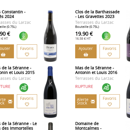
s Constantin -
Clos de la Barthassade
iès 2024
- Les Gravettes 2023
rasses du Larzac
Terrasses du Larzac
ille (0.75L)
Bouteille (0.75L)
.90 €
19.90 €
8 € HT
16.58 € HT
jouter
Favoris
Ajouter
Favoris
 de la Séranne -
Mas de la Séranne -
onin et Louis 2015
Antonin et Louis 2016
rasses du Larzac
Terrasses du Larzac
PTURE
RUPTURE
Favoris
Favoris
rte
Alerte
ock
Stock
 de la Séranne - Le
Domaine de
s des Immortelles
Montcalmes -