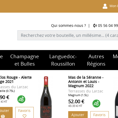
Mon 
Qui sommes-nous ?
|
05 56 04 99
re
Champagne
Languedoc-
Autres
M
et Bulles
Roussillon
Régions
Clos Rouge - Alerte
Mas de la Séranne -
ge 2021
Antonin et Louis -
Magnum 2022
rasses du Larzac
Terrasses du Larzac
ille (0.75L)
Magnum (1.5L)
.90 €
52.00 €
8 € HT
43.33 € HT
jouter
Favoris
Ajouter
Favoris