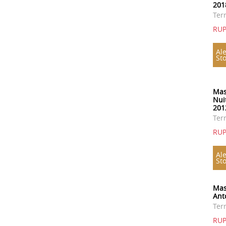
201
Ter
RU
Ale
St
Mas
Nui
201
Ter
RU
Ale
St
Mas
Ant
Ter
RU