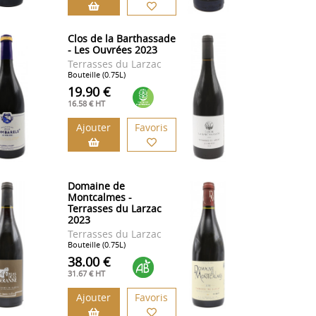
Clos de la Barthassade
- Les Ouvrées 2023
Terrasses du Larzac
Bouteille (0.75L)
19.90 €
16.58 € HT
Ajouter
Favoris
Domaine de
Montcalmes -
Terrasses du Larzac
2023
Terrasses du Larzac
Bouteille (0.75L)
38.00 €
31.67 € HT
Ajouter
Favoris