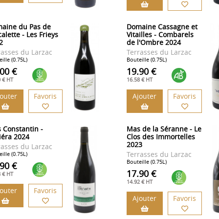
aine du Pas de
Domaine Cassagne et
calette - Les Frieys
Vitailles - Combarels
2
de l'Ombre 2024
rasses du Larzac
Terrasses du Larzac
ille (0.75L)
Bouteille (0.75L)
.00 €
19.90 €
0 € HT
16.58 € HT
jouter
Favoris
Ajouter
Favoris
s Constantin -
Mas de la Séranne - Le
iéra 2024
Clos des Immortelles
2023
rasses du Larzac
Terrasses du Larzac
ille (0.75L)
Bouteille (0.75L)
.90 €
17.90 €
8 € HT
14.92 € HT
jouter
Favoris
Ajouter
Favoris