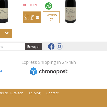
RUPTURE
Favoris
Alerte
Stock
S
Envoyer
Express Shipping in 24/48h
is de livraison
Le blog
Contact