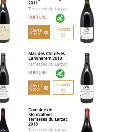
2011
Terrasses du Larzac
RUPTURE
Favoris
Alerte
Stock
Mas des Chimères -
Caminarem 2018
Terrasses du Larzac
RUPTURE
Favoris
Alerte
Stock
Domaine de
Montcalmes -
Terrasses du Larzac
2018
Terrasses du Larzac