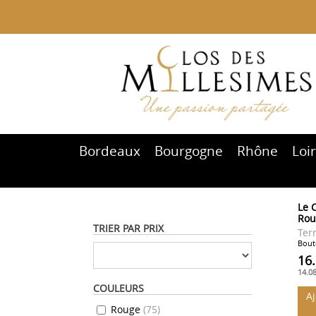
Bordeaux
Bourgogne
Rhône
Loi
Le 
Rou
TRIER PAR PRIX
Ter
Boute
16
14.0
COULEURS
A
Rouge
(
75
)