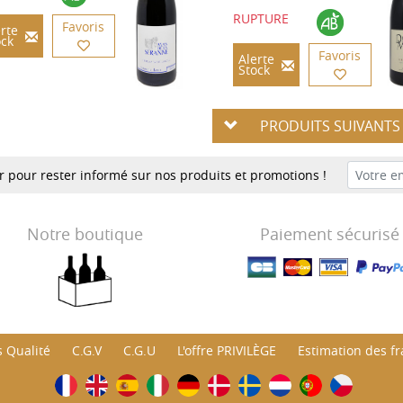
RUPTURE
Favoris
rte
ock
Favoris
Alerte
Stock
PRODUITS SUIVANT
er pour rester informé sur nos produits et promotions !
Notre boutique
Paiement sécurisé
 Qualité
C.G.V
C.G.U
L'offre PRIVILÈGE
Estimation des fra