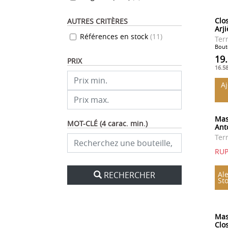
Clo
AUTRES CRITÈRES
Arj
Références en stock
(
11
)
Ter
Boute
19
PRIX
16.5
A
Mas
MOT-CLÉ (4 carac. min.)
Ant
Ter
RU
RECHERCHER
Ale
St
Mas
Clo