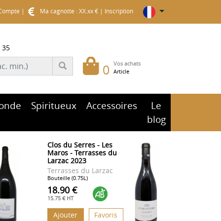
Compte
|
Ma cagnotte : XX.xx €
|
Inscription
 35
Vos achats
0
Article
onde
Spiritueux
Accessoires
Le
blog
Clos du Serres - Les
Maros - Terrasses du
Larzac 2023
Terrasses du Larzac
Bouteille (0.75L)
18.90 €
15.75 € HT
Ajouter
Favoris