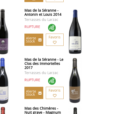
Mas de la Séranne -
Antonin et Louis 2014
Terrasses du Larzac
RUPTURE
Favoris
Alerte
Stock
Mas de la Séranne - Le
Clos des Immortelles
2017
Terrasses du Larzac
RUPTURE
Favoris
Alerte
Stock
Mas des Chimères -
Nuit grave - Magnum