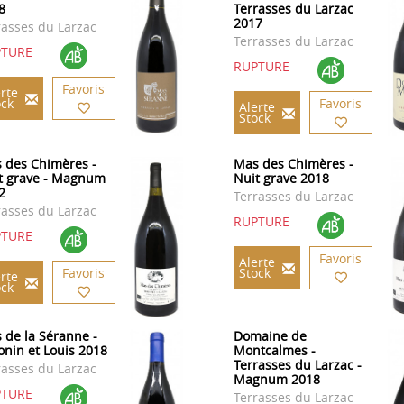
8
Terrasses du Larzac
2017
rasses du Larzac
Terrasses du Larzac
PTURE
RUPTURE
Favoris
rte
ock
Favoris
Alerte
Stock
 des Chimères -
Mas des Chimères -
t grave - Magnum
Nuit grave 2018
2
Terrasses du Larzac
rasses du Larzac
RUPTURE
PTURE
Favoris
Alerte
Favoris
Stock
rte
ock
 de la Séranne -
Domaine de
onin et Louis 2018
Montcalmes -
Terrasses du Larzac -
rasses du Larzac
Magnum 2018
PTURE
Terrasses du Larzac