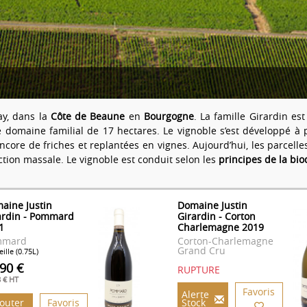
ay, dans la
Côte de Beaune
en
Bourgogne
. La famille Girardin e
e domaine familial de 17 hectares. Le vignoble s’est développé à 
ore de friches et replantées en vignes. Aujourd’hui, les parcelles
tion massale. Le vignoble est conduit selon les
principes de la bi
aine Justin
Domaine Justin
ardin - Pommard
Girardin - Corton
1
Charlemagne 2019
mmard
Corton-Charlemagne
Grand Cru
ille (0.75L)
.90 €
RUPTURE
8 € HT
Favoris
Alerte
jouter
Favoris
Stock