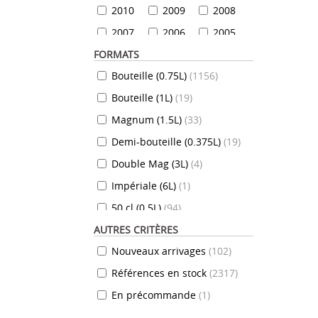
2010
2009
2008
2007
2006
2005
FORMATS
2004
2003
2002
Bouteille (0.75L)
(
1156
)
2001
2000
1999
Bouteille (1L)
(
19
)
1999
1998
1997
Magnum (1.5L)
(
33
)
1996
1995
1994
Demi-bouteille (0.375L)
(
19
)
1993
1992
1991
Double Mag (3L)
(
4
)
1990
1989
1988
Impériale (6L)
(
1
)
1987
1986
1985
50 cl (0.5L)
(
94
)
1984
1983
1982
AUTRES CRITÈRES
35 cl (0.35L)
(
7
)
1981
1980
1979
Nouveaux arrivages
(
102
)
70 cl (0.7L)
(
824
)
1978
1977
1976
Références en stock
(
2317
)
10 cl (0.1L)
(
7
)
1975
1974
1973
En précommande
(
1
)
20 cl (0.2L)
(
12
)
1972
1971
1970
72 cl (0.72L)
(
3
)