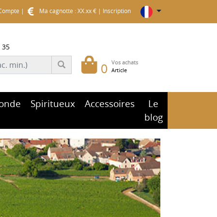
Compte
|
Ma cagnotte : XX.xx €
|
Inscription
 35
Vos achats
0
Article
onde
Spiritueux
Accessoires
Le
blog