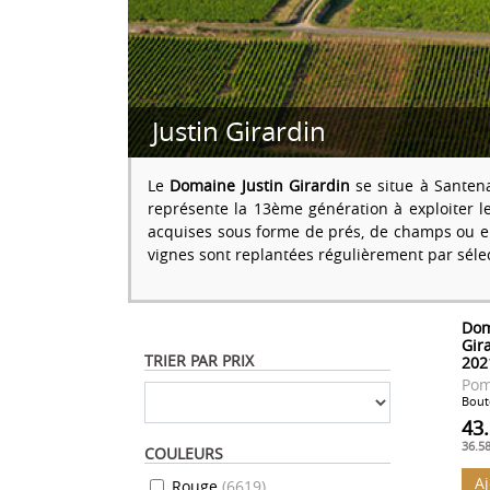
Justin Girardin
Le
Domaine Justin Girardin
se situe à Santen
représente la 13ème génération à exploiter l
acquises sous forme de prés, de champs ou enc
vignes sont replantées régulièrement par sélec
Dom
Gir
TRIER PAR PRIX
202
Po
Boute
43
36.5
COULEURS
A
Rouge
(
6619
)