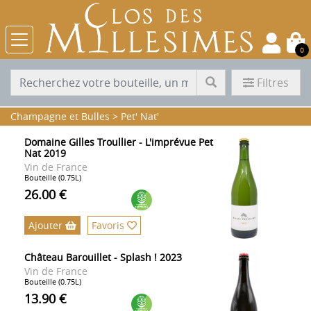
0
Filtres
Champagne et Bulles
>
Pet' Nat'
Domaine Gilles Troullier - L'imprévue Pet
Nat 2019
Vin de France
Bouteille (0.75L)
26.00 €
Ajouter
Favoris
Château Barouillet - Splash ! 2023
Vin de France
Bouteille (0.75L)
13.90 €