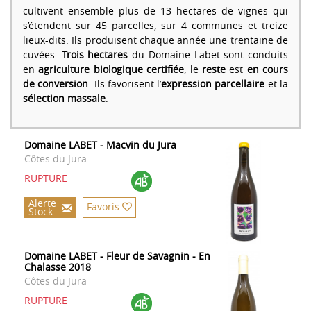
cultivent ensemble plus de 13 hectares de vignes qui
s’étendent sur 45 parcelles, sur 4 communes et treize
lieux-dits. Ils produisent chaque année une trentaine de
cuvées.
Trois hectares
du Domaine Labet sont conduits
en
agriculture biologique certifiée
, le
reste
est
en cours
de conversion
. Ils favorisent l’
expression parcellaire
et la
sélection massale
.
Domaine LABET - Macvin du Jura
Côtes du Jura
RUPTURE
Alerte
Favoris
Stock
Domaine LABET - Fleur de Savagnin - En
Chalasse 2018
Côtes du Jura
RUPTURE