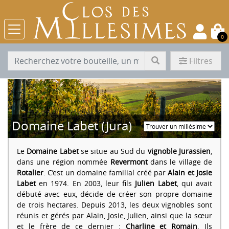
0
Filtres
Domaine Labet (Jura)
Le
Domaine Labet
se situe au Sud du
vignoble Jurassien
,
dans une région nommée
Revermont
dans le village de
Rotalier
. C’est un domaine familial créé par
Alain et Josie
Labet
en 1974. En 2003, leur fils
Julien Labet
, qui avait
débuté avec eux, décide de créer son propre domaine
de trois hectares. Depuis 2013, les deux vignobles sont
réunis et gérés par Alain, Josie, Julien, ainsi que la sœur
et le frère de ce dernier :
Charline et Romain
. Ils