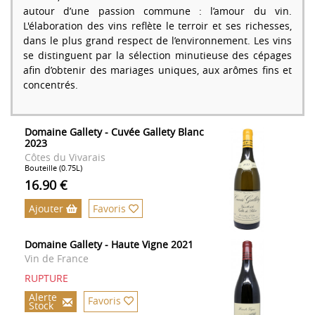
autour d’une passion commune : l’amour du vin.
L'élaboration des vins reflète le terroir et ses richesses,
dans le plus grand respect de l’environnement. Les vins
se distinguent par la sélection minutieuse des cépages
afin d’obtenir des mariages uniques, aux arômes fins et
concentrés.
Domaine Gallety - Cuvée Gallety Blanc
2023
Côtes du Vivarais
Bouteille (0.75L)
16.90 €
Ajouter
Favoris
Domaine Gallety - Haute Vigne 2021
Vin de France
RUPTURE
Alerte
Favoris
Stock