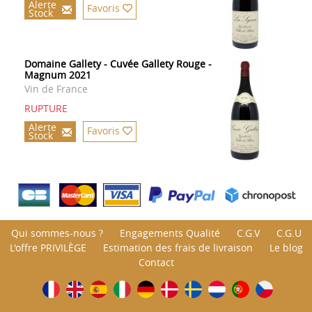
Alerte
Favoris
Stock
Domaine Gallety - Cuvée Gallety Rouge -
Magnum 2021
Vin de France
RUPTURE
Alerte
Favoris
Stock
Qui sommes-nous ?
Engagements Qualité
C.G.V
C.G.U
L'offre PRIVILÈGE
Estimation des frais de livraison
Le blog
Contact