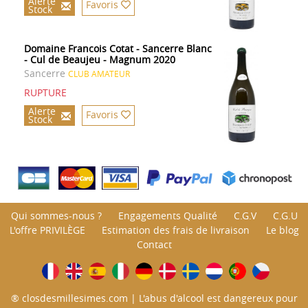
Alerte
Favoris
Stock
Domaine Francois Cotat - Sancerre Blanc
- Cul de Beaujeu - Magnum 2020
Sancerre
CLUB AMATEUR
RUPTURE
Alerte
Favoris
Stock
Qui sommes-nous ?
Engagements Qualité
C.G.V
C.G.U
L'offre PRIVILÈGE
Estimation des frais de livraison
Le blog
Contact
® closdesmillesimes.com | L'abus d'alcool est dangereux pour