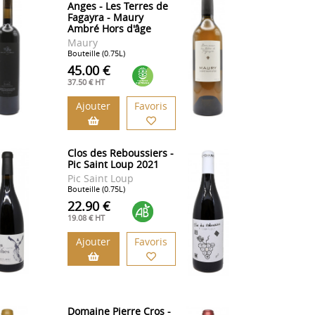
Anges - Les Terres de
Fagayra - Maury
Ambré Hors d'âge
Maury
Bouteille (0.75L)
45.00 €
37.50 € HT
Ajouter
Favoris
Clos des Reboussiers -
Pic Saint Loup 2021
Pic Saint Loup
Bouteille (0.75L)
22.90 €
19.08 € HT
Ajouter
Favoris
Domaine Pierre Cros -