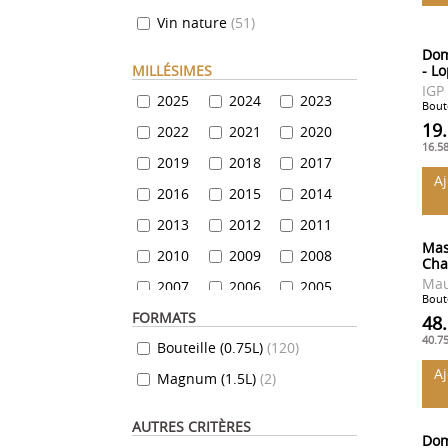
Vin nature
(
51
)
Collioure
(
15
)
Dom
Limoux
(
4
)
MILLÉSIMES
- L
Côte Vermeille
(
4
)
IGP
2025
2024
2023
Boute
IGP Gard
(
19
)
19
2022
2021
2020
16.5
Pays de Cucugnan
(
16
)
2019
2018
2017
A
Pays de l'Hérault
(
106
)
2016
2015
2014
Languedoc
(
86
)
2013
2012
2011
Montpeyroux
(
1
)
Mas
2010
2009
2008
Cha
Minervois
(
38
)
Mau
2007
2006
2005
Boute
Saint-Chinian
(
4
)
FORMATS
2004
2003
2002
48
Saint-Guilhem-le-Désert
(
4
)
40.7
Bouteille (0.75L)
(
120
)
2000
1999
1986
A
Magnum (1.5L)
(
2
)
1959
1938
AUTRES CRITÈRES
Dom