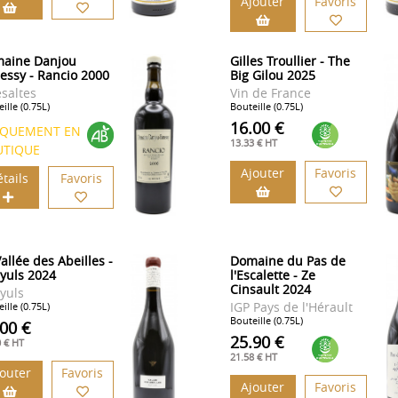
Ajouter
Favoris
aine Danjou
Gilles Troullier - The
essy - Rancio 2000
Big Gilou 2025
esaltes
Vin de France
ille (0.75L)
Bouteille (0.75L)
16.00 €
IQUEMENT EN
13.33 € HT
UTIQUE
Ajouter
Favoris
tails
Favoris
allée des Abeilles -
Domaine du Pas de
yuls 2024
l'Escalette - Ze
Cinsault 2024
yuls
IGP Pays de l'Hérault
ille (0.75L)
Bouteille (0.75L)
.00 €
25.90 €
0 € HT
21.58 € HT
jouter
Favoris
Ajouter
Favoris