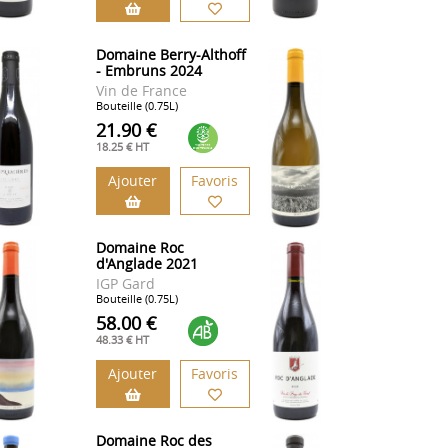
Domaine Berry-Althoff
- Embruns 2024
Vin de France
Bouteille (0.75L)
21.90 €
18.25 € HT
Ajouter
Favoris
Domaine Roc
d'Anglade 2021
IGP Gard
Bouteille (0.75L)
58.00 €
48.33 € HT
Ajouter
Favoris
Domaine Roc des