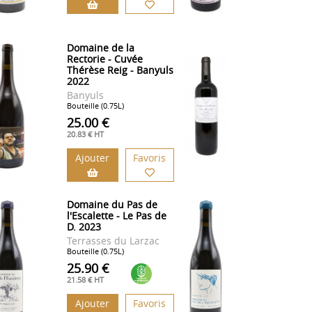
Domaine de la
Rectorie - Cuvée
Thérèse Reig - Banyuls
2022
Banyuls
Bouteille (0.75L)
25.00 €
20.83 € HT
Ajouter
Favoris
Domaine du Pas de
l'Escalette - Le Pas de
D. 2023
Terrasses du Larzac
Bouteille (0.75L)
25.90 €
21.58 € HT
Ajouter
Favoris