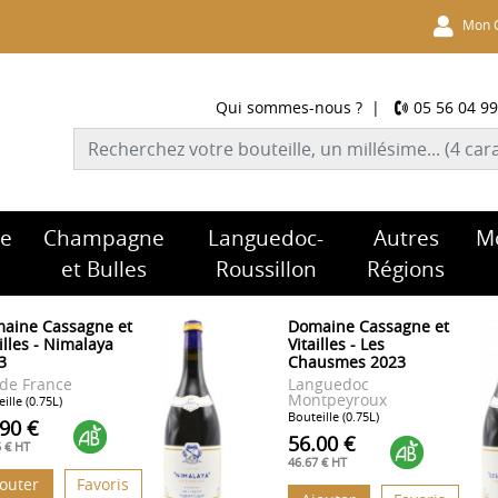
Mon 
Qui sommes-nous ?
|
05 56 04 99
re
Champagne
Languedoc-
Autres
M
et Bulles
Roussillon
Régions
aine Cassagne et
Domaine Cassagne et
illes - Nimalaya
Vitailles - Les
3
Chausmes 2023
 de France
Languedoc
Montpeyroux
ille (0.75L)
Bouteille (0.75L)
.90 €
56.00 €
5 € HT
46.67 € HT
jouter
Favoris