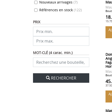
Nouveaux arrivages
(
7
)
Mau
Mau
Références en stock
(
122
)
Boute
18
15.7
PRIX
A
MOT-CLÉ (4 carac. min.)
Dom
Ang
Fag
Hor
Mau
Boute
RECHERCHER
45
37.5
A
Mas