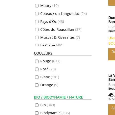
Maury
(
10
)
Coteaux du Languedoc
(
24
)
Dom
Pays d'Oc
(
43
)
Ban
Riv
Côtes du Roussillon
(
37
)
Boute
Muscat & Rivesaltes
(
7
)
UN
BO
La Clape
(
45
)
Dé
COULEURS
Coteaux du Pont du Gard
(
10
)
Rouge
(
677
)
Côtes Catalanes
(
93
)
Rosé
(
23
)
Terrasses du Larzac
(
78
)
La V
Blanc
(
181
)
Ban
Corbières
(
54
)
Ban
Orange
(
9
)
Boute
Pic Saint Loup
(
37
)
45
BIO / BIODYNAMIE / NATURE
Faugères
(
17
)
37.5
Bio
(
349
)
Banyuls
(
6
)
A
Biodynamie
(
135
)
Vin de France
(
129
)