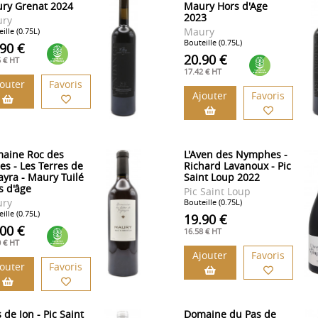
ry Grenat 2024
Maury Hors d'Age
2023
ry
Maury
ille (0.75L)
Bouteille (0.75L)
.90 €
20.90 €
5 € HT
17.42 € HT
jouter
Favoris
Ajouter
Favoris
aine Roc des
L'Aven des Nymphes -
es - Les Terres de
Richard Lavanoux - Pic
ayra - Maury Tuilé
Saint Loup 2022
s d'âge
Pic Saint Loup
ry
Bouteille (0.75L)
ille (0.75L)
19.90 €
.00 €
16.58 € HT
0 € HT
Ajouter
Favoris
jouter
Favoris
 de Jon - Pic Saint
Domaine du Pas de