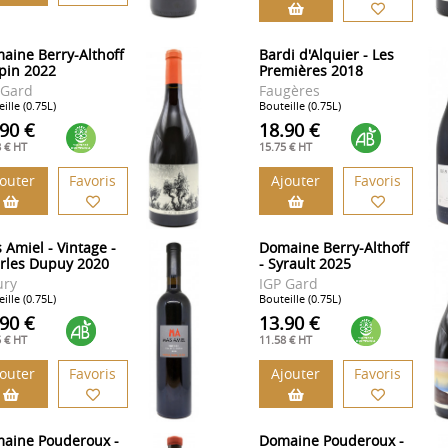
aine Berry-Althoff
Bardi d'Alquier - Les
opin 2022
Premières 2018
 Gard
Faugères
ille (0.75L)
Bouteille (0.75L)
.90 €
18.90 €
8 € HT
15.75 € HT
jouter
Favoris
Ajouter
Favoris
 Amiel - Vintage -
Domaine Berry-Althoff
rles Dupuy 2020
- Syrault 2025
ry
IGP Gard
ille (0.75L)
Bouteille (0.75L)
.90 €
13.90 €
5 € HT
11.58 € HT
jouter
Favoris
Ajouter
Favoris
aine Pouderoux -
Domaine Pouderoux -