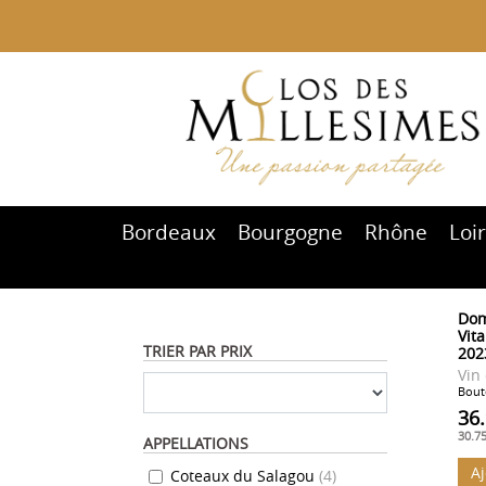
Bordeaux
Bourgogne
Rhône
Loi
Dom
Vita
TRIER PAR PRIX
202
Vin
Boute
36
30.7
APPELLATIONS
A
Coteaux du Salagou
(
4
)