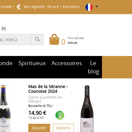
Compte
|
Ma cagnotte : XX.xx €
|
Inscription
 35
Vos achats
0
Article
onde
Spiritueux
Accessoires
Le
blog
Mas de la Séranne -
Counoise 2024
Saint-Guilhem-le-
Désert
Bouteille (0.75L)
14.90 €
12.42 € HT
Ajouter
Favoris