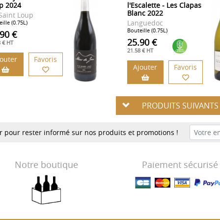
p 2024
l'Escalette - Les Clapas
Blanc 2022
 Saint Loup
Languedoc
ille (0.75L)
Bouteille (0.75L)
.90 €
25.90 €
8 € HT
21.58 € HT
jouter
Favoris
Ajouter
Favoris
PRODUITS SUIVANT
er pour rester informé sur nos produits et promotions !
Notre boutique
Paiement sécurisé