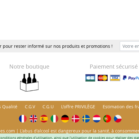
er pour rester informé sur nos produits et promotions !
Notre boutique
Paiement sécurisé
 Qualité
C.G.V
C.G.U
L'offre PRIVILÈGE
Estimation des fra
es.com | L'abus d'alcool est dangereux pour la santé, à consomme
iques aux mineurs de moins de 18 ans. Code de la Santé publique , 
conditions générales d'utilisation
, ainsi que l'utilisation de cookies pour réaliser des st