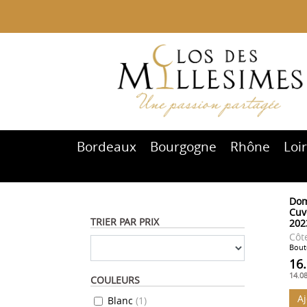
Bordeaux
Bourgogne
Rhône
Loi
Dom
Cuv
TRIER PAR PRIX
202
Côt
Boute
16
14.0
COULEURS
A
Blanc
(
1
)