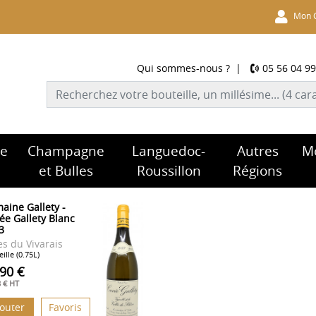
Mon 
Qui sommes-nous ?
|
05 56 04 99
re
Champagne
Languedoc-
Autres
M
et Bulles
Roussillon
Régions
aine Gallety -
ée Gallety Blanc
3
es du Vivarais
ille (0.75L)
.90 €
8 € HT
jouter
Favoris