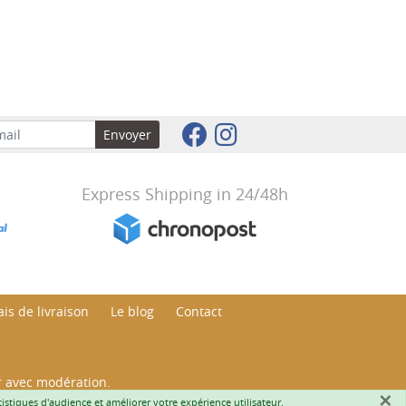
Envoyer
Express Shipping in 24/48h
is de livraison
Le blog
Contact
r avec modération.
×
Art. L.3342-1 et L.3353-3 | ©
Adelysnet
atistiques d'audience et améliorer votre expérience utilisateur.