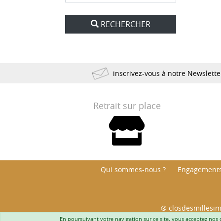
RECHERCHER
inscrivez-vous à notre Newslett
Retrait sur place
Qui sommes-nous ?
Engagements
® closdesmillesim
Interdiction de vente de boissons alcool
En poursuivant votre navigation sur ce site, vous acceptez nos