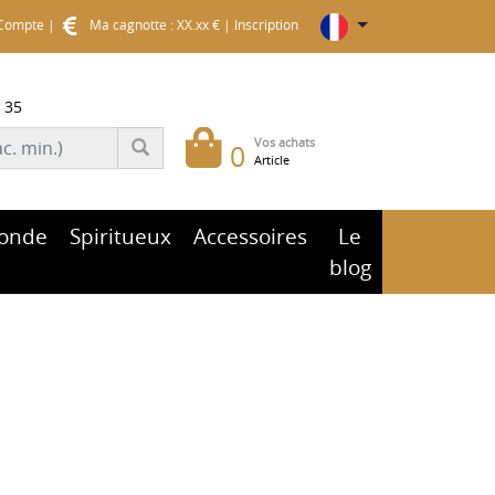
Compte
|
Ma cagnotte : XX.xx €
|
Inscription
 35
Vos achats
0
Article
onde
Spiritueux
Accessoires
Le
blog