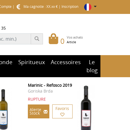
Compte
|
Ma cagnotte : XX.xx €
|
Inscription
 35
Vos achats
0
Article
onde
Spiritueux
Accessoires
Le
blog
Marinic - Refosco 2019
Goriska Brda
RUPTURE
Favoris
Alerte
Stock