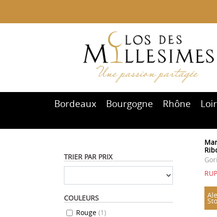
Bordeaux
Bourgogne
Rhône
Loi
Mar
Rib
TRIER PAR PRIX
Gor
RU
Ale
COULEURS
St
Rouge
(
1
)