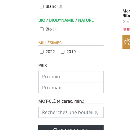
Blanc
(
3
)
Mar
Rib
BIO / BIODYNAMIE / NATURE
Gor
Bio
(
1
)
RU
Ale
MILLÉSIMES
St
2022
2019
PRIX
MOT-CLÉ (4 carac. min.)