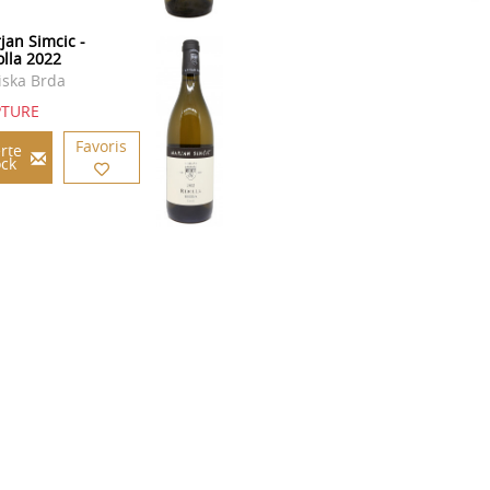
jan Simcic -
olla 2022
iska Brda
PTURE
Favoris
rte
ock