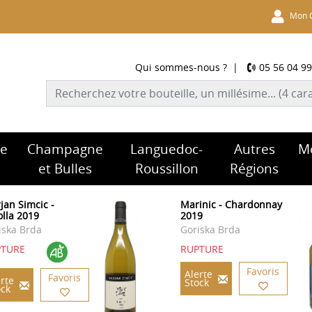
Mon 
Qui sommes-nous ?
|
05 56 04 99
re
Champagne
Languedoc-
Autres
M
et Bulles
Roussillon
Régions
jan Simcic -
Marinic - Chardonnay
olla 2019
2019
iska Brda
Goriska Brda
PTURE
RUPTURE
Favoris
Alerte
Favoris
rte
Stock
ock