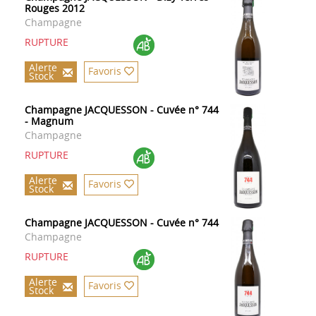
Rouges 2012
Champagne
RUPTURE
Alerte
Favoris
Stock
Champagne JACQUESSON - Cuvée n° 744
- Magnum
Champagne
RUPTURE
Alerte
Favoris
Stock
Champagne JACQUESSON - Cuvée n° 744
Champagne
RUPTURE
Alerte
Favoris
Stock