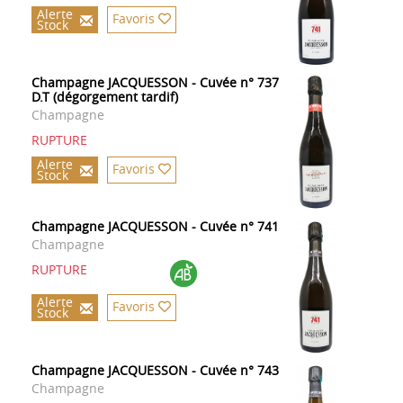
Alerte
Favoris
Stock
Champagne JACQUESSON - Cuvée n° 737
D.T (dégorgement tardif)
Champagne
RUPTURE
Alerte
Favoris
Stock
Champagne JACQUESSON - Cuvée n° 741
Champagne
RUPTURE
Alerte
Favoris
Stock
Champagne JACQUESSON - Cuvée n° 743
Champagne