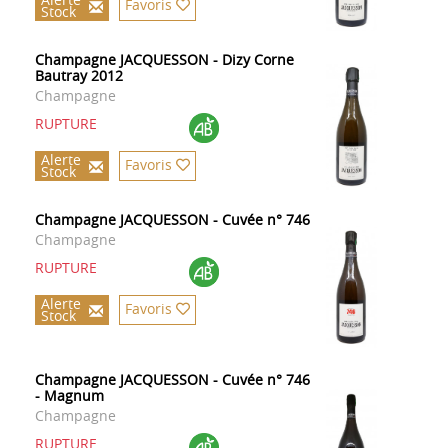
Favoris
Stock
Champagne JACQUESSON - Dizy Corne
Bautray 2012
Champagne
RUPTURE
Alerte
Favoris
Stock
Champagne JACQUESSON - Cuvée n° 746
Champagne
RUPTURE
Alerte
Favoris
Stock
Champagne JACQUESSON - Cuvée n° 746
- Magnum
Champagne
RUPTURE