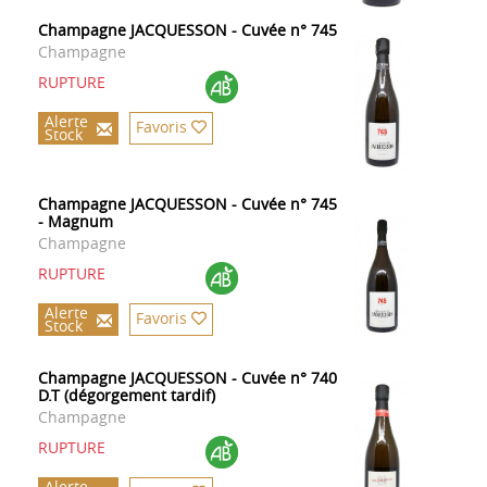
Champagne JACQUESSON - Cuvée n° 745
Champagne
RUPTURE
Alerte
Favoris
Stock
Champagne JACQUESSON - Cuvée n° 745
- Magnum
Champagne
RUPTURE
Alerte
Favoris
Stock
Champagne JACQUESSON - Cuvée n° 740
D.T (dégorgement tardif)
Champagne
RUPTURE
Alerte