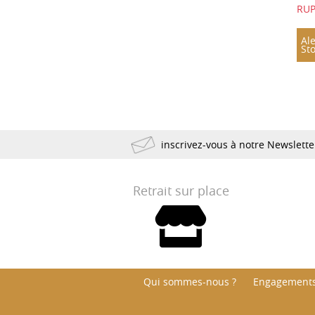
RU
1931
1930
1929
1928
1925
1924
Ale
St
1923
1921
1920
1918
1904
1898
1893
1890
1835
1822
inscrivez-vous à notre Newslett
Retrait sur place
Qui sommes-nous ?
Engagements