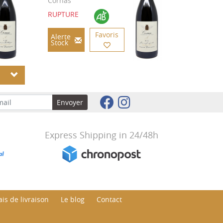
Cornas
RUPTURE
Favoris
Alerte
Stock
S
Envoyer
Express Shipping in 24/48h
is de livraison
Le blog
Contact