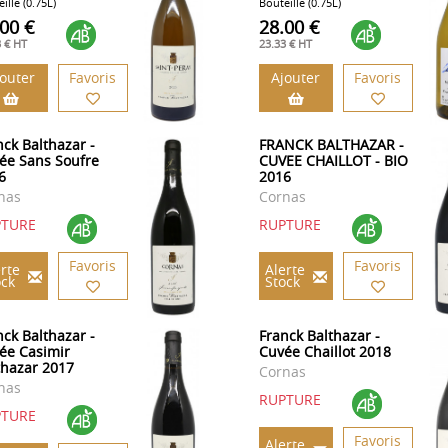
ille (0.75L)
Bouteille (0.75L)
.00 €
28.00 €
3 € HT
23.33 € HT
jouter
Favoris
Ajouter
Favoris
nck Balthazar -
FRANCK BALTHAZAR -
ée Sans Soufre
CUVEE CHAILLOT - BIO
6
2016
nas
Cornas
PTURE
RUPTURE
Favoris
Favoris
rte
Alerte
ock
Stock
nck Balthazar -
Franck Balthazar -
ée Casimir
Cuvée Chaillot 2018
thazar 2017
Cornas
nas
RUPTURE
PTURE
Favoris
Alerte