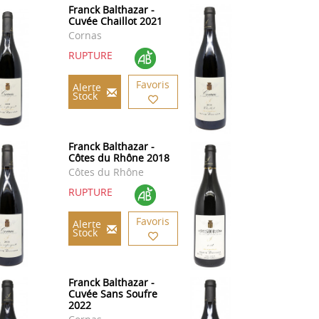
Franck Balthazar -
Cuvée Chaillot 2021
Cornas
RUPTURE
Favoris
Alerte
Stock
Franck Balthazar -
Côtes du Rhône 2018
Côtes du Rhône
RUPTURE
Favoris
Alerte
Stock
Franck Balthazar -
Cuvée Sans Soufre
2022