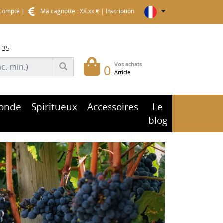
Compte
|
Ma cagnotte : XX.xx €
|
Inscription
 35
Vos achats
0
Article
onde
Spiritueux
Accessoires
Le
blog