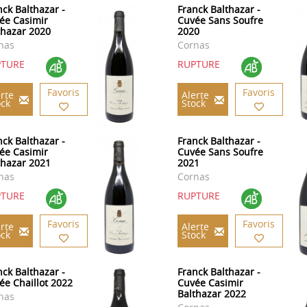
nck Balthazar -
Franck Balthazar -
ée Casimir
Cuvée Sans Soufre
thazar 2020
2020
nas
Cornas
PTURE
RUPTURE
Favoris
Favoris
rte
Alerte
ock
Stock
nck Balthazar -
Franck Balthazar -
ée Casimir
Cuvée Sans Soufre
thazar 2021
2021
nas
Cornas
PTURE
RUPTURE
Favoris
Favoris
rte
Alerte
ock
Stock
nck Balthazar -
Franck Balthazar -
ée Chaillot 2022
Cuvée Casimir
Balthazar 2022
nas