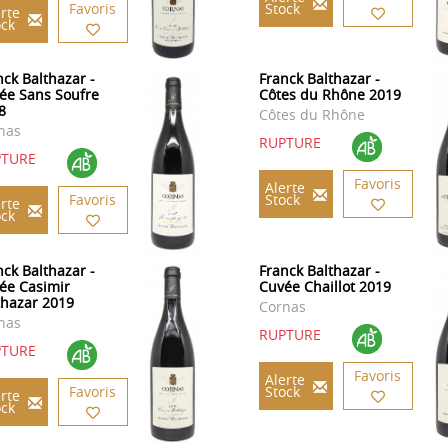
Favoris
Stock
rte
ock
nck Balthazar -
Franck Balthazar -
ée Sans Soufre
Côtes du Rhône 2019
8
Côtes du Rhône
nas
RUPTURE
PTURE
Favoris
Alerte
Favoris
Stock
rte
ock
nck Balthazar -
Franck Balthazar -
ée Casimir
Cuvée Chaillot 2019
thazar 2019
Cornas
nas
RUPTURE
PTURE
Favoris
Alerte
Favoris
Stock
rte
ock