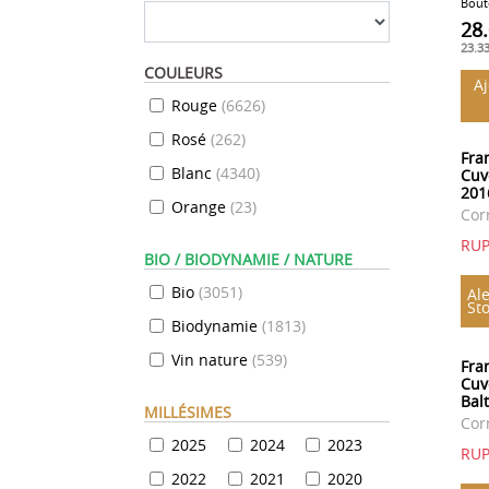
Boute
28
23.3
COULEURS
A
Rouge
(
6626
)
Rosé
(
262
)
Fra
Blanc
(
4340
)
Cuv
201
Orange
(
23
)
Cor
RU
BIO / BIODYNAMIE / NATURE
Bio
(
3051
)
Ale
St
Biodynamie
(
1813
)
Vin nature
(
539
)
Fra
Cuv
Bal
MILLÉSIMES
Cor
2025
2024
2023
RU
2022
2021
2020