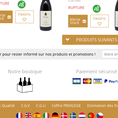
Cornas
PTURE
RUPTURE
Favoris
rte
ock
Favoris
Alerte
Stock
PRODUITS SUIVANT
er pour rester informé sur nos produits et promotions !
Notre boutique
Paiement sécurisé
 Qualité
C.G.V
C.G.U
L'offre PRIVILÈGE
Estimation des fra