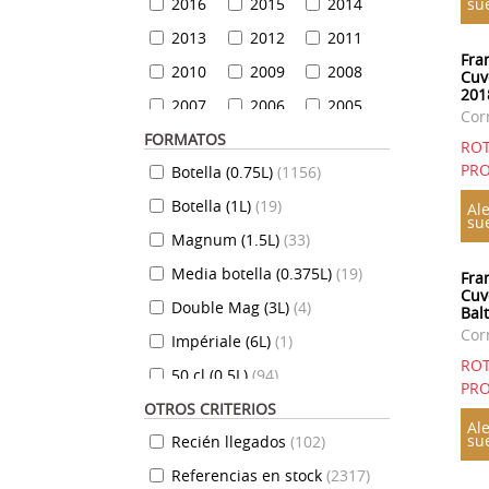
2016
2015
2014
su
2013
2012
2011
Fra
2010
2009
2008
Cuv
201
2007
2006
2005
Cor
FORMATOS
2004
2003
2002
RO
PRO
Botella (0.75L)
(
1156
)
2001
2000
1999
Botella (1L)
(
19
)
1999
1998
1997
Ale
su
Magnum (1.5L)
(
33
)
1996
1995
1994
Media botella (0.375L)
(
19
)
1993
1992
1991
Fra
Cuv
Double Mag (3L)
(
4
)
1990
1989
1988
Bal
Cor
Impériale (6L)
(
1
)
1987
1986
1985
RO
50 cl (0.5L)
(
94
)
1984
1983
1982
PRO
OTROS CRITERIOS
35 cl (0.35L)
(
7
)
1981
1980
1979
Ale
su
Recién llegados
(
102
)
70 cl (0.7L)
(
824
)
1978
1977
1976
Referencias en stock
(
2317
)
10 cl (0.1L)
(
7
)
1975
1974
1973