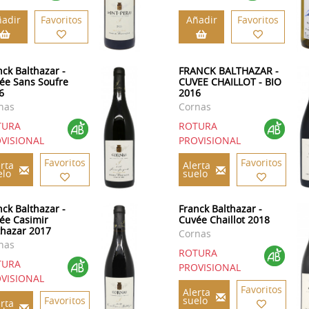
adir
Favoritos
Añadir
Favoritos
nck Balthazar -
FRANCK BALTHAZAR -
ée Sans Soufre
CUVEE CHAILLOT - BIO
6
2016
nas
Cornas
TURA
ROTURA
VISIONAL
PROVISIONAL
Favoritos
Favoritos
rta
Alerta
elo
suelo
nck Balthazar -
Franck Balthazar -
ée Casimir
Cuvée Chaillot 2018
thazar 2017
Cornas
nas
ROTURA
TURA
PROVISIONAL
VISIONAL
Favoritos
Alerta
Favoritos
suelo
rta