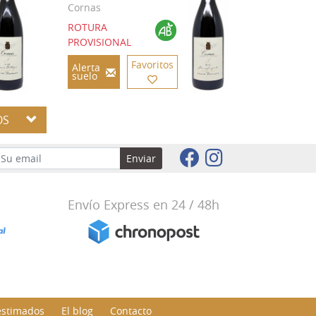
Cornas
ROTURA
PROVISIONAL
Favoritos
Alerta
suelo
OS
Enviar
Envío Express en 24 / 48h
estimados
El blog
Contacto