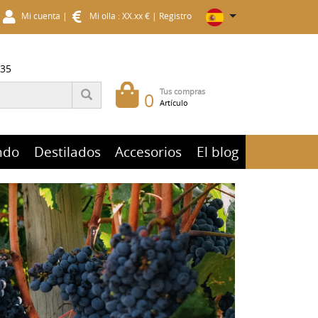
Mi cuenta
|
Mi olla : XX.xx €
|
Registro
 35
Tus compras
0
Artículo
ndo
Destilados
Accesorios
El blog