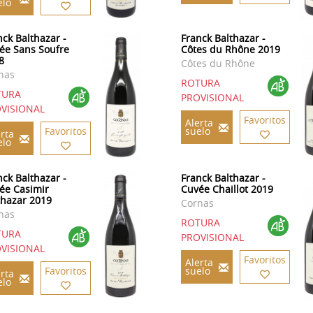
elo
nck Balthazar -
Franck Balthazar -
ée Sans Soufre
Côtes du Rhône 2019
8
Côtes du Rhône
nas
ROTURA
TURA
PROVISIONAL
VISIONAL
Favoritos
Alerta
Favoritos
suelo
rta
elo
nck Balthazar -
Franck Balthazar -
ée Casimir
Cuvée Chaillot 2019
thazar 2019
Cornas
nas
ROTURA
TURA
PROVISIONAL
VISIONAL
Favoritos
Alerta
Favoritos
suelo
rta
elo