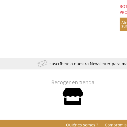
1928
1925
1924
RO
1923
1921
1920
PRO
1918
1904
1898
Ale
su
1893
1890
1835
1822
suscríbete a nuestra Newsletter para 
Recoger en tienda
Quiénes somos ?
Compromiso