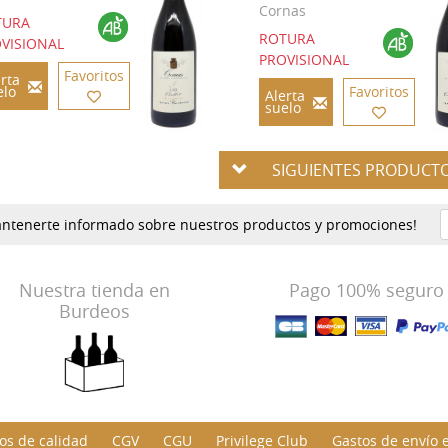
Cornas
TURA
ROTURA
VISIONAL
PROVISIONAL
Favoritos
rta
elo
Favoritos
Alerta
suelo
SIGUIENTES PRODUCT
mantenerte informado sobre nuestros productos y promociones!
Nuestra tienda en
Pago 100% seguro
Burdeos
s de calidad
CGV
CGU
Privilege Club
Gastos de envío 