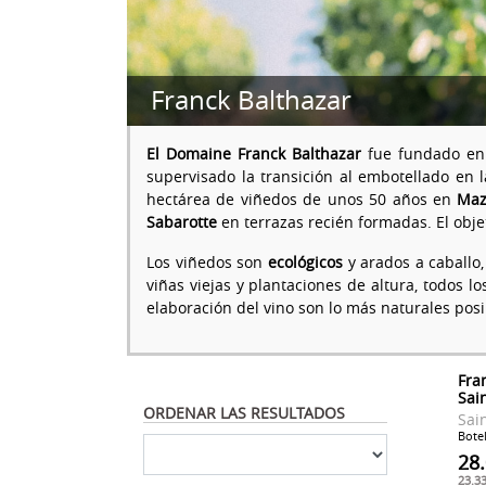
Franck Balthazar
El Domaine Franck Balthazar
fue fundado en 
supervisado la transición al embotellado en 
hectárea de viñedos de unos 50 años en
Maz
Sabarotte
en terrazas recién formadas. El obje
Los viñedos son
ecológicos
y arados a caballo
viñas viejas y plantaciones de altura, todos l
elaboración del vino son lo más naturales posi
Fra
Sai
ORDENAR LAS RESULTADOS
Sai
Botel
28
23.3