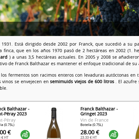
1931. Está dirigido desde 2002 por Franck, que sucedió a su 
la finca, que en los años 1970 pasó de 2 hectáreas en 2002 (1. 
ard
) a unas 3,5 hectáreas actuales. En 2005 y 2008 se añadier
tivo de Franck Balthazar es mantener el enfoque tradicional de su
, los fermentos son racimos enteros con levaduras autóctonas en 
os vinos se envejecen en
semimuids viejos de 600 litros
. El azufre
ble.
nck Balthazar -
Franck Balthazar -
nt-Péray 2023
Gringet 2023
nt-Péray
Vin de France
la (0.75L)
Botella (0.75L)
.00 €
28.00 €
3 € HT
23.33 € HT