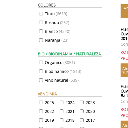
COLORES
Añ
Tinto
(
6619
)
Rosado
(
262
)
Fra
Blanco
(
4340
)
Cuv
201
Naranja
(
23
)
Cor
RO
BIO / BIODINAMIA / NATURALEZA
PRO
Orgánico
(
3051
)
Ale
Biodinámico
(
1813
)
su
Vino natural
(
539
)
Fra
Cuv
VENDIMIA
Bal
Cor
2025
2024
2023
RO
2022
2021
2020
PRO
2019
2018
2017
Ale