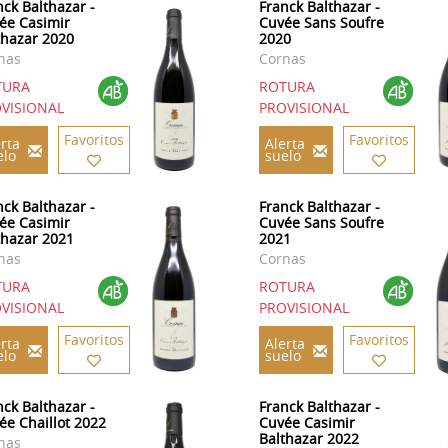
nck Balthazar -
Franck Balthazar -
ée Casimir
Cuvée Sans Soufre
thazar 2020
2020
nas
Cornas
TURA
ROTURA
VISIONAL
PROVISIONAL
Favoritos
Favoritos
rta
Alerta
elo
suelo
nck Balthazar -
Franck Balthazar -
ée Casimir
Cuvée Sans Soufre
thazar 2021
2021
nas
Cornas
TURA
ROTURA
VISIONAL
PROVISIONAL
Favoritos
Favoritos
rta
Alerta
elo
suelo
nck Balthazar -
Franck Balthazar -
ée Chaillot 2022
Cuvée Casimir
Balthazar 2022
nas