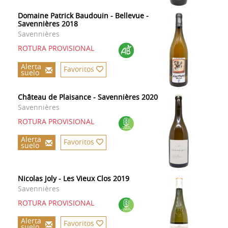
Domaine Patrick Baudouin - Bellevue -
Savennières 2018
Savennières
ROTURA PROVISIONAL
Alerta
Favoritos
suelo
Château de Plaisance - Savennières 2020
Savennières
ROTURA PROVISIONAL
Alerta
Favoritos
suelo
Nicolas Joly - Les Vieux Clos 2019
Savennières
ROTURA PROVISIONAL
Alerta
Favoritos
suelo