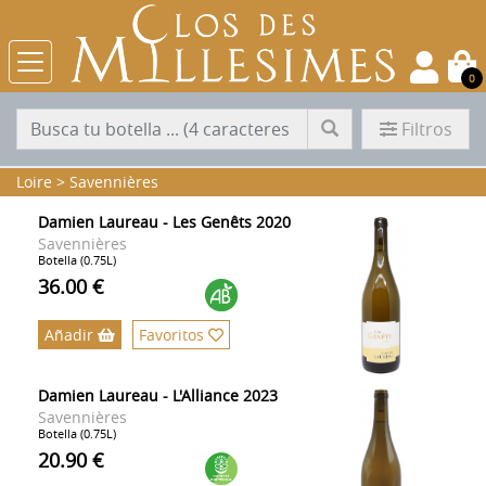
0
Filtros
Loire
>
Savennières
Damien Laureau - Les Genêts 2020
Savennières
Botella (0.75L)
36.00 €
Añadir
Favoritos
Damien Laureau - L'Alliance 2023
Savennières
Botella (0.75L)
20.90 €