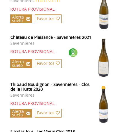
Savennières
CLUB ESTHETE
ROTURA PROVISIONAL
Alerta
Favoritos
suelo
Château de Plaisance - Savennières 2021
Savennières
ROTURA PROVISIONAL
Alerta
Favoritos
suelo
Thibaud Boudignon - Savennières - Clos
de la Hutte 2020
Savennières
ROTURA PROVISIONAL
Alerta
Favoritos
suelo
Nicolas Joly - Les Vieux Clos 2018