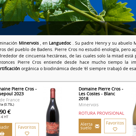
ominación
Minervois
, en
Languedoc
. Su padre Henry y su abuelo M
ros del pueblo de Badens. Pierre Cros no estudió enología, pero ap
lrededor de cincuenta hectáreas, de las cuales solo la mitad está 
, entonces Pierre Cros entiende desde hace mucho tiempo la 
tificación
orgánica o biodinámica desde 'él siempre trabajó de es
aine Pierre Cros -
Domaine Pierre Cros -
uepoul 2023
Les Costes - Blanc
2018
 de France
Minervois
la (0.75L)
.90 €
ROTURA PROVISIONAL
5 € HT
Favoritos
Alerta
adir
Favoritos
suelo