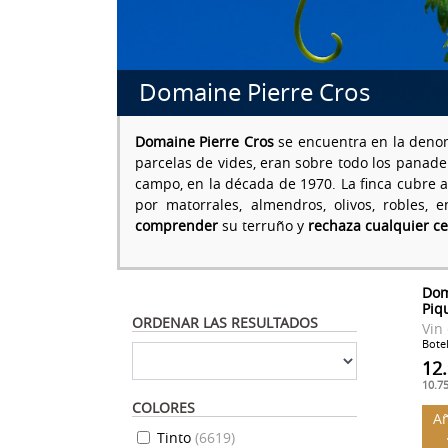
Domaine Pierre Cros
Domaine Pierre Cros
se encuentra en la den
parcelas de vides, eran sobre todo los panade
campo, en la década de 1970. La finca cubre a
por matorrales, almendros, olivos, robles
comprender
su terruño y
rechaza cualquier cer
Dom
Piq
ORDENAR LAS RESULTADOS
Vin
Botel
12
10.7
COLORES
Añ
Tinto
(
6619
)