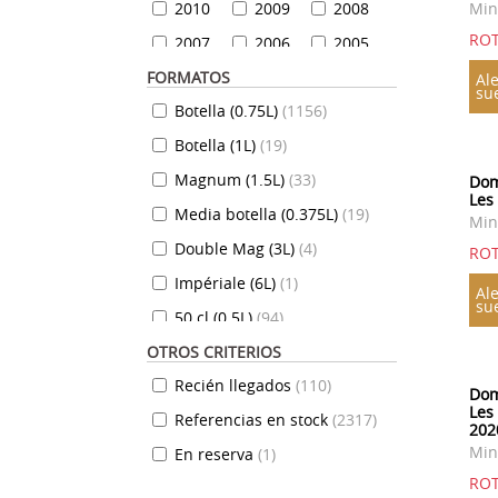
2010
2009
2008
Min
ROT
2007
2006
2005
FORMATOS
2004
2003
2002
Ale
su
Botella (0.75L)
(
1156
)
2001
2000
1999
Botella (1L)
(
19
)
1999
1998
1997
Magnum (1.5L)
(
33
)
1996
1995
1994
Dom
Les
Media botella (0.375L)
(
19
)
1993
1992
1991
Min
Double Mag (3L)
(
4
)
1990
1989
1988
ROT
Impériale (6L)
(
1
)
1987
1986
1985
Ale
su
50 cl (0.5L)
(
94
)
1984
1983
1982
OTROS CRITERIOS
35 cl (0.35L)
(
7
)
1981
1980
1979
Recién llegados
(
110
)
70 cl (0.7L)
(
824
)
1978
1977
1976
Dom
Les
Referencias en stock
(
2317
)
10 cl (0.1L)
(
7
)
1975
1974
1973
202
Min
En reserva
(
1
)
20 cl (0.2L)
(
12
)
1972
1971
1970
ROT
72 cl (0.72L)
(
3
)
1969
1968
1967