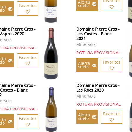
Favoritos
Alerta
Favoritos
suelo
rta
elo
aine Pierre Cros -
Domaine Pierre Cros -
 Aspres 2020
Les Costes - Blanc
2021
ervois
Minervois
URA PROVISIONAL
ROTURA PROVISIONAL
Favoritos
rta
elo
Favoritos
Alerta
suelo
aine Pierre Cros -
Domaine Pierre Cros -
 Costes - Blanc
Les Rocs 2020
2
Minervois
ervois
ROTURA PROVISIONAL
URA PROVISIONAL
Favoritos
Alerta
Favoritos
suelo
rta
elo