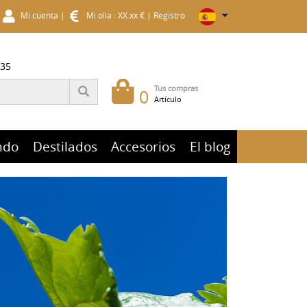
Mi cuenta
|
Mi olla : XX.xx €
|
Registro
 35
Tus compras
0
Artículo
ndo
Destilados
Accesorios
El blog