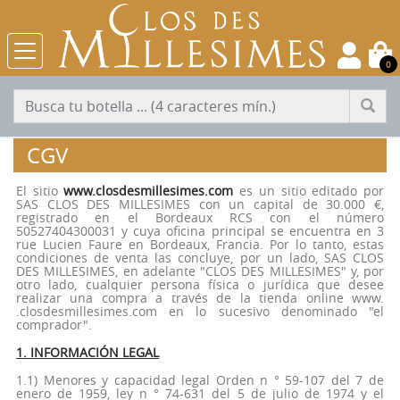
0
CGV
El sitio
www.closdesmillesimes.com
es un sitio editado por
SAS CLOS DES MILLESIMES con un capital de 30.000 €,
registrado en el Bordeaux RCS con el número
50527404300031 y cuya oficina principal se encuentra en 3
rue Lucien Faure en Bordeaux, Francia. Por lo tanto, estas
condiciones de venta las concluye, por un lado, SAS CLOS
DES MILLESIMES, en adelante "CLOS DES MILLESIMES" y, por
otro lado, cualquier persona física o jurídica que desee
realizar una compra a través de la tienda online www.
.closdesmillesimes.com en lo sucesivo denominado "el
comprador".
1. INFORMACIÓN LEGAL
1.1) Menores y capacidad legal Orden n ° 59-107 del 7 de
enero de 1959, ley n ° 74-631 del 5 de julio de 1974 y el