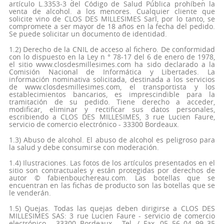
artículo L.3353-3 del Código de Salud Pública prohíben la
venta de alcohol. a los menores. Cualquier cliente que
solicite vino de CLOS DES MILLESIMES Sarl, por lo tanto, se
compromete a ser mayor de 18 años en la fecha del pedido.
Se puede solicitar un documento de identidad.
1.2) Derecho de la CNIL de acceso al fichero. De conformidad
con lo dispuesto en la Ley n ° 78-17 del 6 de enero de 1978,
el sitio www.closdesmillesimes.com ha sido declarado a la
Comisión Nacional de Informática y Libertades. La
información nominativa solicitada, destinada a los servicios
de www.closdesmillesimes.com, el transportista y los
establecimientos bancarios, es imprescindible para la
tramitación de su pedido. Tiene derecho a acceder,
modificar, eliminar y rectificar sus datos personales,
escribiendo a CLOS DES MILLESIMES, 3 rue Lucien Faure,
servicio de comercio electrónico - 33300 Bordeaux.
1.3) Abuso de alcohol. El abuso de alcohol es peligroso para
la salud y debe consumirse con moderación.
1.4) Ilustraciones. Las fotos de los artículos presentados en el
sitio son contractuales y están protegidas por derechos de
autor © fabienbouchereau.com. Las botellas que se
encuentran en las fichas de producto son las botellas que se
le venderán.
1.5) Quejas. Todas las quejas deben dirigirse a CLOS DES
MILLESIMES SAS: 3 rue Lucien Faure - servicio de comercio
electrónico - 33300 Bordeaux - Tel. / Fax. 05 56 04 99 35