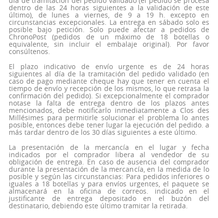
día de tramitación del pedido validado (el pedido se procesa
dentro de las 24 horas siguientes a la validación de este
último), de lunes a viernes, de 9 a 19 h. excepto en
circunstancias excepcionales. La entrega en sábado solo es
posible bajo petición. Solo puede afectar a pedidos de
ChronoPost (pedidos de un máximo de 18 botellas o
equivalente, sin incluir el embalaje original). Por favor
consúltenos.
El plazo indicativo de envío urgente es de 24 horas
siguientes al día de la tramitación del pedido validado (en
caso de pago mediante cheque hay que tener en cuenta el
tiempo de envío y recepción de los mismos, lo que retrasa la
confirmación del pedido). Si excepcionalmente el comprador
notase la falta de entrega dentro de los plazos antes
mencionados, debe notificarlo inmediatamente a Clos des
Millésimes para permitirle solucionar el problema lo antes
posible, entonces debe tener lugar la ejecución del pedido. a
más tardar dentro de los 30 días siguientes a este último.
La presentación de la mercancía en el lugar y fecha
indicados por el comprador libera al vendedor de su
obligación de entrega. En caso de ausencia del comprador
durante la presentación de la mercancía, en la medida de lo
posible y según las circunstancias: Para pedidos inferiores o
iguales a 18 botellas y para envíos urgentes, el paquete se
almacenará en la oficina de correos. indicado en el
justificante de entrega depositado en el buzón del
destinatario, debiendo este último tramitar la retirada.