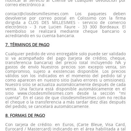
notificar al Servicio al Cliente de cualquier devolución por
correo electrónico a:
contact@closdesmillesimes.com Los paquetes deben
devolverse por correo postal en Colissimo con la firma
dirigida a CLOS DES MILLESIMES - servicio de comercio
electrónico - 3 rue Lucien Faure - 33 300 Bordeaux. El
reembolso se realizará mediante cheque bancario o
acreditando en su cuenta bancaria.
7. TÉRMINOS DE PAGO
Cualquier pedido de vino entregable solo puede ser validado
si va acompañado del pago (tarjeta de crédito, cheque,
transferencia bancaria) del precio total incluyendo IVA y
gastos de envío Nuestros precios son excepto venta, sin
compromiso, sujeto a existencias disponible. Los precios
válidos son los indicados en el momento del pedido tal y
como aparecen en nuestro sitio (salvo errores u omisiones).
Nuestro sitio se actualiza automáticamente después de cada
venta. Una factura está disponible automáticamente en el
sitio www.closdesmillesimes.com desde la sección "mi
cuenta". En el caso de que closdesmillesimes.com no reciba
el cheque o la transferencia a más tardar diez días después
del pedido, se cancelará automáticamente.
8. FORMAS DE PAGO
Con tarjeta de crédito: en Euros, (Carte Bleue, Visa Card,
Eurocard / Mastercard) indicando en el área habilitada a tal