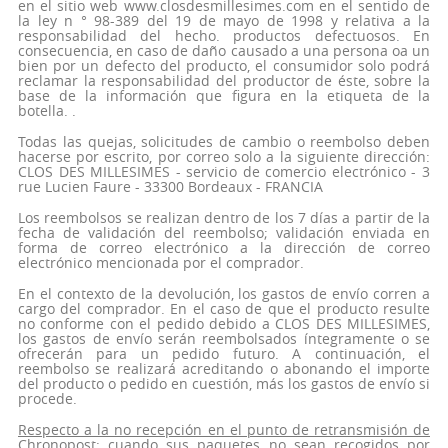
en el sitio web www.closdesmillesimes.com en el sentido de
la ley n ° 98-389 del 19 de mayo de 1998 y relativa a la
responsabilidad del hecho. productos defectuosos. En
consecuencia, en caso de daño causado a una persona oa un
bien por un defecto del producto, el consumidor solo podrá
reclamar la responsabilidad del productor de éste, sobre la
base de la información que figura en la etiqueta de la
botella. .
Todas las quejas, solicitudes de cambio o reembolso deben
hacerse por escrito, por correo solo a la siguiente dirección:
CLOS DES MILLESIMES - servicio de comercio electrónico - 3
rue Lucien Faure - 33300 Bordeaux - FRANCIA
Los reembolsos se realizan dentro de los 7 días a partir de la
fecha de validación del reembolso; validación enviada en
forma de correo electrónico a la dirección de correo
electrónico mencionada por el comprador.
En el contexto de la devolución, los gastos de envío corren a
cargo del comprador. En el caso de que el producto resulte
no conforme con el pedido debido a CLOS DES MILLESIMES,
los gastos de envío serán reembolsados íntegramente o se
ofrecerán para un pedido futuro. A continuación, el
reembolso se realizará acreditando o abonando el importe
del producto o pedido en cuestión, más los gastos de envío si
procede.
Respecto a la no recepción en el punto de retransmisión de
Chronopost:
cuando sus paquetes no sean recogidos por