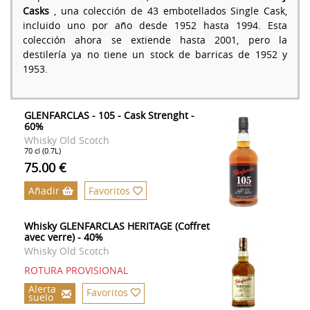
Casks
, una colección de 43 embotellados Single Cask,
incluido uno por año desde 1952 hasta 1994. Esta
colección ahora se extiende hasta 2001, pero la
destilería ya no tiene un stock de barricas de 1952 y
1953.
GLENFARCLAS - 105 - Cask Strenght -
60%
Whisky Old Scotch
70 cl (0.7L)
75.00 €
Añadir
Favoritos
Whisky GLENFARCLAS HERITAGE (Coffret
avec verre) - 40%
Whisky Old Scotch
ROTURA PROVISIONAL
Alerta
Favoritos
suelo