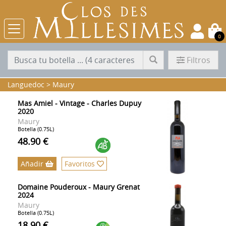
0
Filtros
Languedoc
>
Maury
Mas Amiel - Vintage - Charles Dupuy
2020
Maury
Botella (0.75L)
48.90 €
Añadir
Favoritos
Domaine Pouderoux - Maury Grenat
2024
Maury
Botella (0.75L)
18.90 €