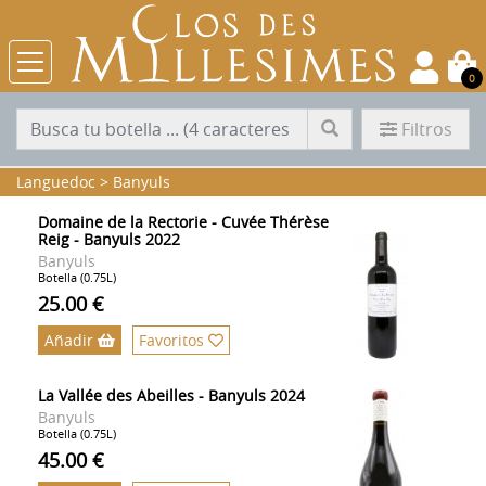
0
Filtros
Languedoc
>
Banyuls
Domaine de la Rectorie - Cuvée Thérèse
Reig - Banyuls 2022
Banyuls
Botella (0.75L)
25.00 €
Añadir
Favoritos
La Vallée des Abeilles - Banyuls 2024
Banyuls
Botella (0.75L)
45.00 €