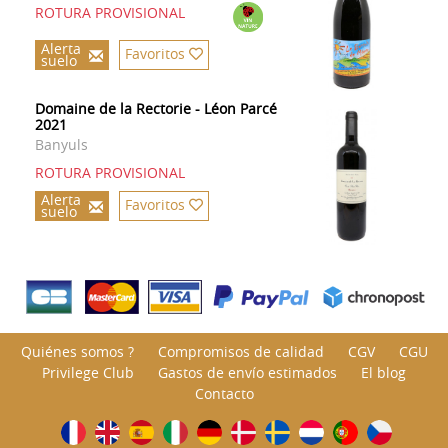
ROTURA PROVISIONAL
Alerta
Favoritos
suelo
Domaine de la Rectorie - Léon Parcé
2021
Banyuls
ROTURA PROVISIONAL
Alerta
Favoritos
suelo
Quiénes somos ?
Compromisos de calidad
CGV
CGU
Privilege Club
Gastos de envío estimados
El blog
Contacto