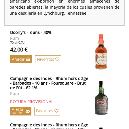
americano ex-borbón en enormes almacenes de
paredes abiertas, la mayoría de los cuales provienen de
una destilería en Lynchburg, Tennessee.
Doorly's - 8 ans - 40%
Rum
70 cl (0.7L)
42.00 €
Añadir
Favoritos
Compagnie des Indes - Rhum hors d'âge
- Barbados - 10 ans - Foursquare - Brut
de Fût - 62.1%
Rum
ROTURA PROVISIONAL
Alerta
Favoritos
suelo
Compagnie des Indes - Rhum hors d'âge