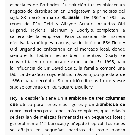
especiales de Barbados. Su solución fue establecer un
negocio de distribución en Bridgetown a principios del
siglo XX: nació la marca
RL Seale
. De 1962 a 1993, los
rones de ESA Field y Alleyne Arthur, incluidos Old
Brigand, Taylor's Falernum y Doorly's, completan la
cartera de la empresa. Para consolidar de manera
efectiva las múltiples marcas, se decidió que ESA Field y
Old Brigand se enfocarían en el mercado local, donde
siempre lo habían hecho bien, mientras Doorly se
convertiría en una marca de exportación. En 1995, bajo
la influencia de Sir David Seale, la familia compró una
fábrica de azúcar cuyo edificio más antiguo que data de
1636 estaba decrépito. Su intuición dio sus frutos y este
sitio se convirtió en Foursquare Distillery.
Hoy la destilería tiene un
alambique de tres columnas
que
utiliza para rones más ligeros y un
alambique de
cobre moderno
para rones más complejos, que todavía
se destilan de melazas fermentadas en pequeños lotes (
generalmente 112 barricas) y añejado tropical. Los rones
se añejan en pequeñas barricas de roble blanco