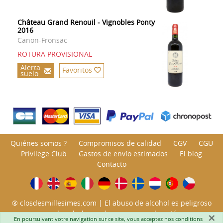
Château Grand Renouil - Vignobles Ponty
2016
Canon-Fronsac
ROTURA PROVISIONAL
Alerta
Favoritos
suelo
Quiénes somos ?
Compromisos de calidad
CGV
CGU
Privilege Club
Gastos de envío estimados
El blog
Contacto
® closdesmillesimes.com | El abuso de alcohol es peligroso
para la salud; consúmase con moderación.
×
En poursuivant votre navigation sur ce site, vous acceptez nos
conditions