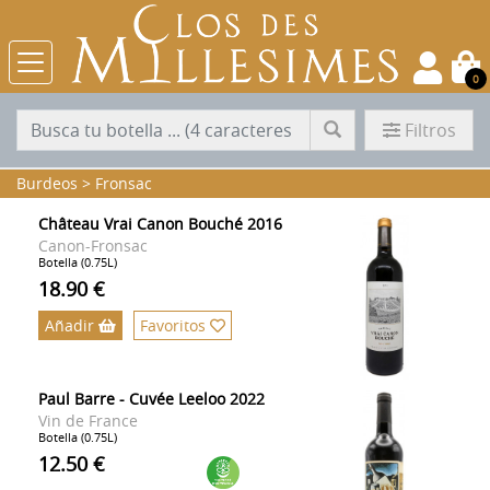
0
Filtros
Burdeos
>
Fronsac
Château Vrai Canon Bouché 2016
Canon-Fronsac
Botella (0.75L)
18.90 €
Añadir
Favoritos
Paul Barre - Cuvée Leeloo 2022
Vin de France
Botella (0.75L)
12.50 €