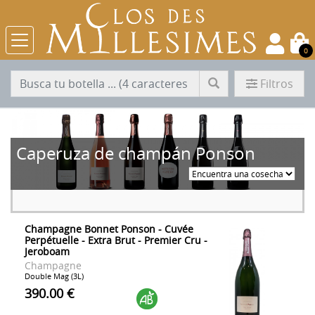
0
Filtros
Caperuza de champán Ponson
Champagne Bonnet Ponson - Cuvée
Perpétuelle - Extra Brut - Premier Cru -
Jeroboam
Champagne
Double Mag (3L)
390.00 €