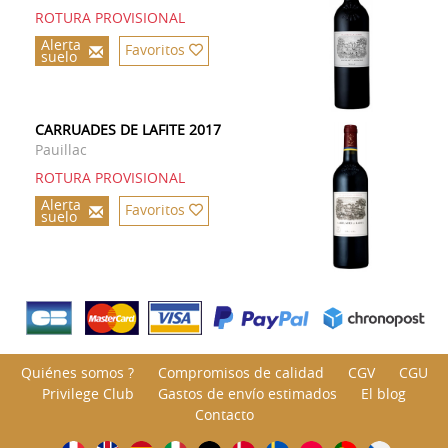
ROTURA PROVISIONAL
Alerta
Favoritos
suelo
CARRUADES DE LAFITE 2017
Pauillac
ROTURA PROVISIONAL
Alerta
Favoritos
suelo
Quiénes somos ?
Compromisos de calidad
CGV
CGU
Privilege Club
Gastos de envío estimados
El blog
Contacto