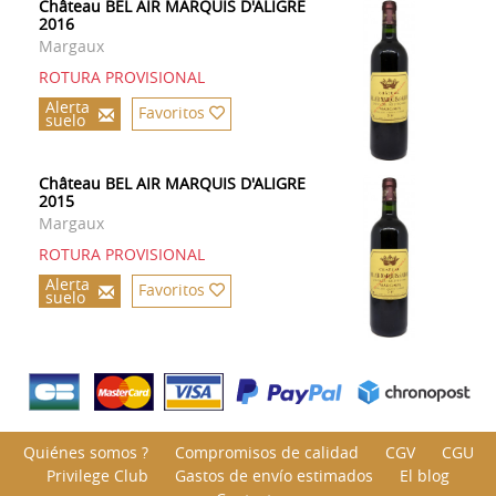
Château BEL AIR MARQUIS D'ALIGRE
2016
Margaux
ROTURA PROVISIONAL
Alerta
Favoritos
suelo
Château BEL AIR MARQUIS D'ALIGRE
2015
Margaux
ROTURA PROVISIONAL
Alerta
Favoritos
suelo
Quiénes somos ?
Compromisos de calidad
CGV
CGU
Privilege Club
Gastos de envío estimados
El blog