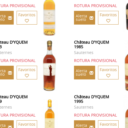
URA PROVISIONAL
ROTURA PROVISIONAL
Favoritos
Favoritos
rta
Alerta
elo
suelo
teau D'YQUEM
Château D'YQUEM
3
1985
ternes
Sauternes
URA PROVISIONAL
ROTURA PROVISIONAL
Favoritos
Favoritos
rta
Alerta
elo
suelo
teau D'YQUEM
Château D'YQUEM
9
1995
ternes
Sauternes
URA PROVISIONAL
ROTURA PROVISIONAL
Favoritos
Favoritos
rta
Alerta