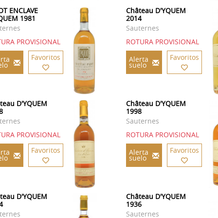
OT ENCLAVE
Château D'YQUEM
QUEM 1981
2014
ternes
Sauternes
URA PROVISIONAL
ROTURA PROVISIONAL
Favoritos
Favoritos
rta
Alerta
elo
suelo
teau D'YQUEM
Château D'YQUEM
8
1998
ternes
Sauternes
URA PROVISIONAL
ROTURA PROVISIONAL
Favoritos
Favoritos
rta
Alerta
elo
suelo
teau D'YQUEM
Château D'YQUEM
4
1936
ternes
Sauternes