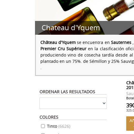
Chateau d'Yquem
Château d'Yquem
se encuentra en
Sauternes
Premier Cru Supérieur
en la clasificación ofic
produciendo vino de cosecha tardía desde al 
plantado en un 75%. de Sémillon y 25% Sauvign
.
Châ
201
ORDENAR LAS RESULTADOS
Sau
Botel
39
325.
COLORES
Añ
Tinto
(
6626
)