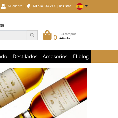
Mi cuenta
|
Mi olla : XX.xx €
|
Registro
 35
Tus compras
0
Artículo
ndo
Destilados
Accesorios
El blog