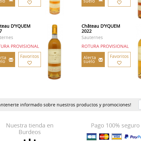
elo
suelo
teau D'YQUEM
Château D'YQUEM
7
2022
ternes
Sauternes
URA PROVISIONAL
ROTURA PROVISIONAL
Favoritos
Favoritos
rta
Alerta
elo
suelo
mantenerte informado sobre nuestros productos y promociones!
Nuestra tienda en
Pago 100% seguro
Burdeos