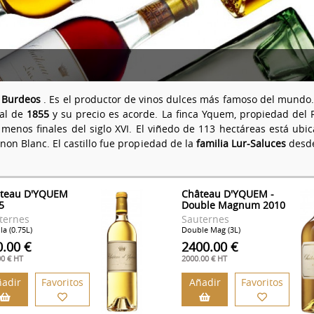
,
Burdeos
. Es el productor de vinos dulces más famoso del mundo. 
ial de
1855
y su precio es acorde. La finca Yquem, propiedad del 
menos finales del siglo XVI. El viñedo de 113 hectáreas está ubic
on Blanc. El castillo fue propiedad de la
familia Lur-Saluces
desde
teau D'YQUEM
Château D'YQUEM -
5
Double Magnum 2010
ternes
Sauternes
la (0.75L)
Double Mag (3L)
0.00 €
2400.00 €
00 € HT
2000.00 € HT
adir
Favoritos
Añadir
Favoritos