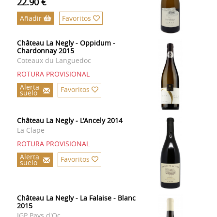
22.90 €
Añadir
Favoritos
Château La Negly - Oppidum -
Chardonnay 2015
Coteaux du Languedoc
ROTURA PROVISIONAL
Alerta
Favoritos
suelo
Château La Negly - L'Ancely 2014
La Clape
ROTURA PROVISIONAL
Alerta
Favoritos
suelo
Château La Negly - La Falaise - Blanc
2015
IGP Pays d'Oc