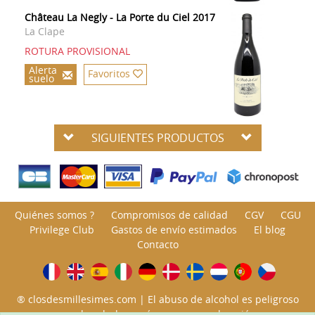
Château La Negly - La Porte du Ciel 2017
La Clape
ROTURA PROVISIONAL
Alerta
Favoritos
suelo
SIGUIENTES PRODUCTOS
Quiénes somos ?
Compromisos de calidad
CGV
CGU
Privilege Club
Gastos de envío estimados
El blog
Contacto
® closdesmillesimes.com | El abuso de alcohol es peligroso
para la salud; consúmase con moderación.