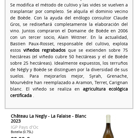
Se modifica el método de cultivo y las vides se vuelven a
trasplantar por completo. Se alquila el dominio vecino
de Boède. Con la ayuda del enólogo consultor Claude
Gros, se rediseñará completamente la elaboración del
vino. Juntos compraron el Domaine de Boède en 2006
con un tercer socio, Alain Wittner. En la actualidad,
Bastien Paux-Rosset, responsable del cultivo, explota
estos
viñedos regrabados
que se extienden sobre 75
hectáreas (el viñedo cubre 50 hectáreas y el de Boède
sobre 25 hectáreas). Idealmente expuestos, los terruños
de Négly y Boède se distinguen por la diversidad de sus
suelos. Para mejorarlos mejor, Syrah, Grenache,
Mourvèdre han reemplazado a Aramon, Terret, Carignan
blanc. El viñedo se realiza en
agricultura ecológica
certificada
.
Château La Negly - La Falaise - Blanc
2023
IGP Pays d'Oc
Botella (0.75L)