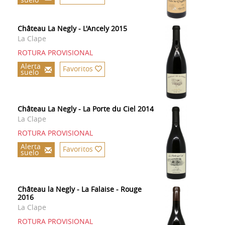
Château La Negly - L'Ancely 2015
La Clape
ROTURA PROVISIONAL
Alerta
Favoritos
suelo
Château La Negly - La Porte du Ciel 2014
La Clape
ROTURA PROVISIONAL
Alerta
Favoritos
suelo
Château la Negly - La Falaise - Rouge
2016
La Clape
ROTURA PROVISIONAL