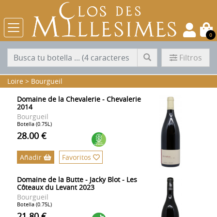
0
Filtros
Loire
>
Bourgueil
Domaine de la Chevalerie - Chevalerie
2014
Bourgueil
Botella (0.75L)
28.00 €
Añadir
Favoritos
Domaine de la Butte - Jacky Blot - Les
Côteaux du Levant 2023
Bourgueil
Botella (0.75L)
21.80 €