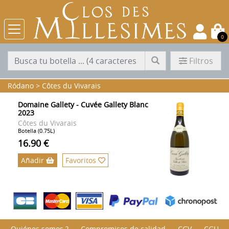
0
Filtros
Ródano
>
Côtes du Vivarais
Domaine Gallety - Cuvée Gallety Blanc
2023
Côtes du Vivarais
Botella (0.75L)
16.90 €
Añadir
Favoritos
Quiénes somos ?
Compromisos de calidad
CGV
CGU