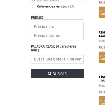
ROT
1985
1983
1982
Referencias en stock
(
3
)
1981
1980
1979
Ale
su
1978
1975
1974
PREMIO
1973
1971
1970
1967
1966
1964
Châ
MAL
1961
1959
1944
Hau
PALABRA CLAVE (4 caracteres
1942
1937
ROT
mín.)
Ale
su
BUSCAR
Châ
198
Hau
ROT
Ale
su