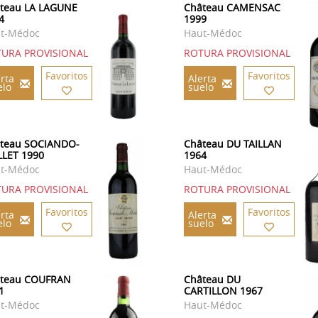
teau LA LAGUNE
Château CAMENSAC
4
1999
t-Médoc
Haut-Médoc
URA PROVISIONAL
ROTURA PROVISIONAL
Favoritos
Favoritos
rta
Alerta
elo
suelo
teau SOCIANDO-
Château DU TAILLAN
LET 1990
1964
t-Médoc
Haut-Médoc
URA PROVISIONAL
ROTURA PROVISIONAL
Favoritos
Favoritos
rta
Alerta
elo
suelo
teau COUFRAN
Château DU
1
CARTILLON 1967
t-Médoc
Haut-Médoc