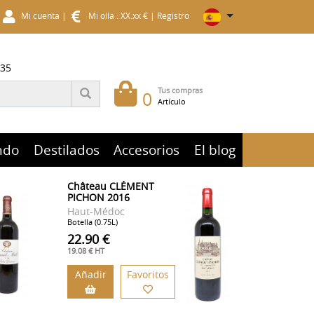
Mi cuenta
|
Mi olla : XX.xx €
|
Registro
 35
Tus compras
0
Artículo
ndo
Destilados
Accesorios
El blog
Château CLÉMENT
PICHON 2016
Haut-Médoc
Botella (0.75L)
22.90 €
19.08 € HT
Añadir
Favoritos