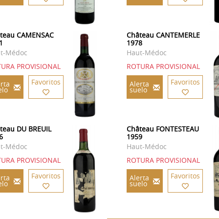
teau CAMENSAC
Château CANTEMERLE
1
1978
t-Médoc
Haut-Médoc
URA PROVISIONAL
ROTURA PROVISIONAL
Favoritos
Favoritos
rta
Alerta
elo
suelo
teau DU BREUIL
Château FONTESTEAU
6
1959
t-Médoc
Haut-Médoc
URA PROVISIONAL
ROTURA PROVISIONAL
Favoritos
Favoritos
rta
Alerta
elo
suelo