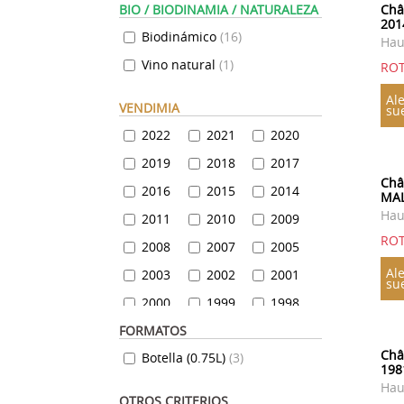
BIO / BIODINAMIA / NATURALEZA
Châ
201
Biodinámico
(
16
)
Hau
Vino natural
(
1
)
ROT
Ale
VENDIMIA
su
2022
2021
2020
2019
2018
2017
Châ
2016
2015
2014
MAL
Hau
2011
2010
2009
ROT
2008
2007
2005
Ale
2003
2002
2001
su
2000
1999
1998
FORMATOS
1997
1996
1995
Châ
Botella (0.75L)
(
3
)
1994
1993
1990
198
1989
1988
1987
Hau
OTROS CRITERIOS