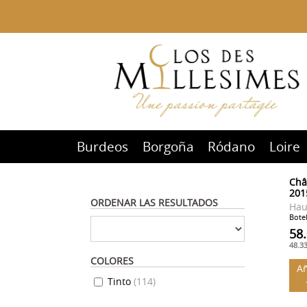
Burdeos
Borgoña
Ródano
Loire
Châ
201
ORDENAR LAS RESULTADOS
Hau
Botel
58
48.3
COLORES
Añ
Tinto
(
114
)