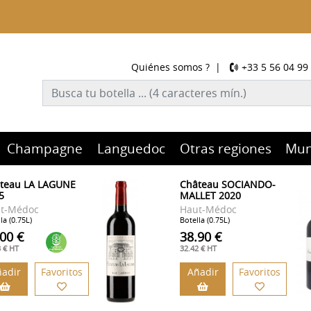
Quiénes somos ?
|
+33 5 56 04 99
Champagne
Languedoc
Otras regiones
Mu
teau LA LAGUNE
Château SOCIANDO-
5
MALLET 2020
t-Médoc
Haut-Médoc
la (0.75L)
Botella (0.75L)
.00 €
38.90 €
3 € HT
32.42 € HT
adir
Favoritos
Añadir
Favoritos