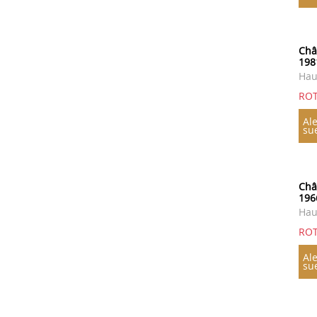
Châ
198
Hau
ROT
Ale
su
Châ
196
Hau
ROT
Ale
su